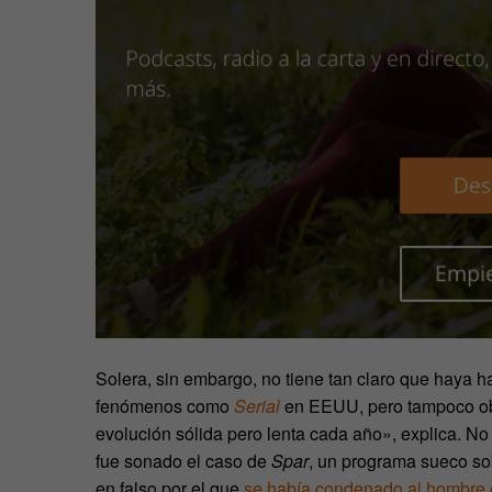
Solera, sin embargo, no tiene tan claro que haya 
fenómenos como
Serial
en EEUU, pero tampoco obs
evolución sólida pero lenta cada año», explica. No 
fue sonado el caso de
Spar
, un programa sueco so
en falso por el que
se había condenado al hombre