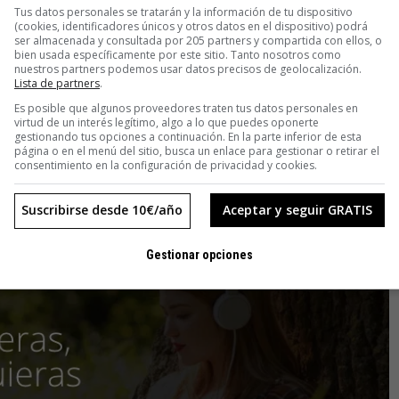
Tus datos personales se tratarán y la información de tu dispositivo
(cookies, identificadores únicos y otros datos en el dispositivo) podrá
ser almacenada y consultada por 205 partners y compartida con ellos, o
bien usada específicamente por este sitio. Tanto nosotros como
volver a la vida en España. Entonces irrumpieron dos de los
nuestros partners podemos usar datos precisos de geolocalización.
Lista de partners
.
 Cruda
, que había sido retirado de la parrilla de RNE y que
 Cafetera
, con Fernando Berlín, que sigue su camino de forma
Es posible que algunos proveedores traten tus datos personales en
virtud de un interés legítimo, algo a lo que puedes oponerte
labra
podcast
volvía a cobrar fuerza en nuestro país, hasta el
gestionando tus opciones a continuación. En la parte inferior de esta
página o en el menú del sitio, busca un enlace para gestionar o retirar el
riunfado todavía
. En este año 2017 el EGM ya ha empezado a
consentimiento en la configuración de privacidad y cookies.
,8% del consumo radiofónico actual
.
Suscribirse desde 10€/año
Aceptar y seguir GRATIS
Gestionar opciones