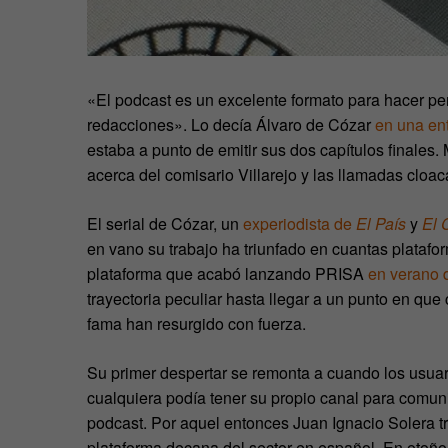
«El podcast es un excelente formato para hacer pe
redacciones». Lo decía Álvaro de Cózar
en una ent
estaba a punto de emitir sus dos capítulos finales
acerca del comisario Villarejo y las llamadas cloa
El serial de Cózar, un
experiodista de
El País
y
El 
en vano su trabajo ha triunfado en cuantas plataf
plataforma que acabó lanzando PRISA
en verano 
trayectoria peculiar hasta llegar a un punto en que
fama han resurgido con fuerza.
Su primer despertar se remonta a cuando los usua
cualquiera podía tener su propio canal para comuni
podcast. Por aquel entonces Juan Ignacio Solera t
plataforma decana del sector en español. En otoño 