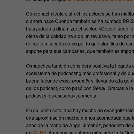
Con renacimiento o sin él los actores se han multi
o ahora hace Cuonda también se ha sumado PRISA
ha ayudado a dinamizar el sector. «Desde luego, q
oferta de la calidad ha sido un revulsivo, tanto po
de radio a la carta como por lo que significa de c
soporte para sus campañas, que también es import
Ormaechea también considera positiva la llegada 
ecosistema de podcasting más profesional y de bu
buena labor de
cross-promotion
, llevando a la ge
de los podcast, como pasó con
Serial
. Gracias a 
podcast y los escucha», comenta.
En su lucha cotidiana hay mucho de evangelizaci
una aproximación mucho menos acomodada que la
años de la mano de Ángel Jiménez, periodista de
en
CUNY
. A ambos se unieron más tarde Luis Que