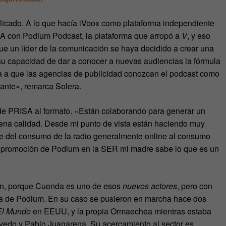
plicado. A lo que hacía iVoox como plataforma independiente
 con Podium Podcast, la plataforma que arropó a
V
, y eso
ue un líder de la comunicación se haya decidido a crear una
r su capacidad de dar a conocer a nuevas audiencias la fórmula
ara a que las agencias de publicidad conozcan el podcast como
ante», remarca Solera.
de PRISA al formato. «Están colaborando para generar un
ena calidad. Desde mi punto de vista están haciendo muy
nte del consumo de la radio generalmente online al consumo
la promoción de Podium en la SER mi madre sabe lo que es un
ón, porque Cuonda es uno de esos
nuevos actores
, pero con
 de Podium. En su caso se pusieron en marcha hace dos
El Mundo
en EEUU, y la propia Ormaechea mientras estaba
vedo y Pablo Juanarena. Su acercamiento al sector es