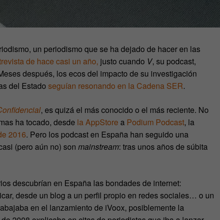
riodismo, un periodismo que se ha dejado de hacer en las
revista de hace casi un año,
justo cuando
V
, su podcast,
. Meses después, los ecos del impacto de su investigación
cas del Estado
seguían resonando en la Cadena SER
.
Confidencial
, es quizá el más conocido o el más reciente. No
ormas ha tocado, desde
la AppStore
a
Podium Podcast
, la
de 2016
. Pero los podcast en España han seguido una
 casi (pero aún no) son
mainstream
: tras unos años de súbita
rios descubrían en España las bondades de internet:
car, desde un blog a un perfil propio en redes sociales… o un
rabajaba en el lanzamiento de iVoox, posiblemente la
de 2008 explicaba en citas de periodistas que iba a lanzar