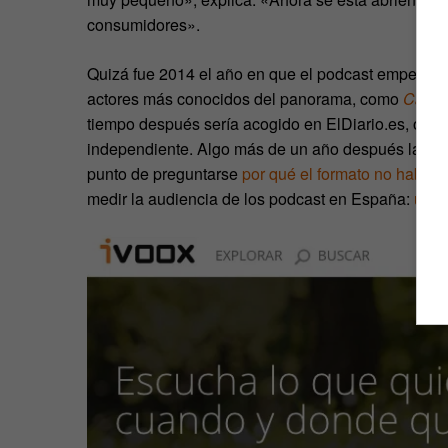
consumidores».
Quizá fue 2014 el año en que el podcast empezó a 
actores más conocidos del panorama, como
Carne
tiempo después sería acogido en ElDiario.es, o
La
independiente. Algo más de un año después la pa
punto de preguntarse
por qué el formato no había t
medir la audiencia de los podcast en España:
un 1