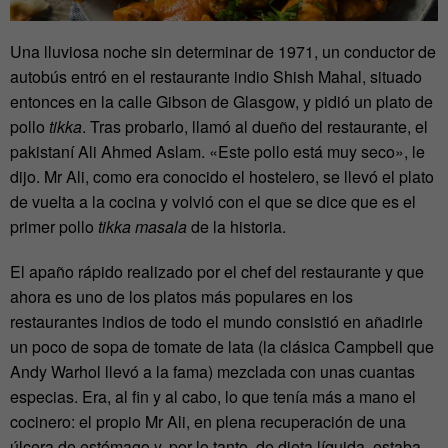
Una lluviosa noche sin determinar de 1971, un conductor de
autobús entró en el restaurante indio Shish Mahal, situado
entonces en la calle Gibson de Glasgow, y pidió un plato de
pollo
tikka
. Tras probarlo, llamó al dueño del restaurante, el
pakistaní Ali Ahmed Aslam. «Este pollo está muy seco», le
dijo. Mr Ali, como era conocido el hostelero, se llevó el plato
de vuelta a la cocina y volvió con el que se dice que es el
primer pollo
tikka masala
de la historia.
El apaño rápido realizado por el chef del restaurante y que
ahora es uno de los platos más populares en los
restaurantes indios de todo el mundo consistió en añadirle
un poco de sopa de tomate de lata (la clásica Campbell que
Andy Warhol llevó a la fama) mezclada con unas cuantas
especias. Era, al fin y al cabo, lo que tenía más a mano el
cocinero: el propio Mr Ali, en plena recuperación de una
úlcera de estómago y, por lo tanto, de dieta líquida, estaba