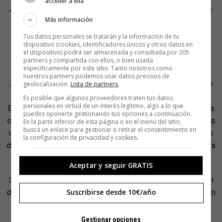
acceder a ella
conocido como «pollo
tikka masala
de Glasgow», pero su
Más información
iniciativa fue un fracaso: la Cámara de los Comunes ni
siquiera debatió el tema.
Tus datos personales se tratarán y la información de tu
dispositivo (cookies, identificadores únicos y otros datos en
el dispositivo) podrá ser almacenada y consultada por 205
La controversia
partners y compartida con ellos, o bien usada
específicamente por este sitio. Tanto nosotros como
nuestros partners podemos usar datos precisos de
Aunque al final quedó en nada, la iniciativa de Sarwar fue
geolocalización.
Lista de partners
.
recogida en medios de comunicación de todo el mundo.
Es posible que algunos proveedores traten tus datos
personales en virtud de un interés legítimo, algo a lo que
Enseguida llegaron las protestas: no todo el mundo estaba
puedes oponerte gestionando tus opciones a continuación.
de acuerdo. El diario
The Telegraph
recogía unas semanas
En la parte inferior de esta página o en el menú del sitio,
busca un enlace para gestionar o retirar el consentimiento en
después del intento de lograr apoyo para la denominación
la configuración de privacidad y cookies.
de origen la reacción de varios cocineros indios indignados
con la sugerencia.
Aceptar y seguir GRATIS
Según, por ejemplo, el chef Zaeemuddin Ahmad, el origen
del pollo
tikka masala
está en el Imperio mogol, es decir, en
Suscribirse desde 10€/año
el subcontinente indio, allá por los siglos XVI al XIX.
También contra la teoría escocesa estaba Rahul Verma,
Gestionar opciones