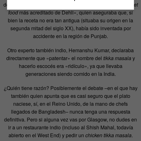
definido por el periódico británico como el «experto en
street
food
más acreditado de Dehli», quien aseguraba que, si
bien la receta no era tan antigua (situaba su origen en la
segunda mitad del siglo XX), había sido inventada por
accidente en la región de Punjab.
Otro experto también indio, Hemanshu Kumar, declaraba
directamente que «patentar» el nombre del
tikka masala
y
hacerlo escocés era «ridículo», ya que llevaba
generaciones siendo comido en la India.
¿Quién tiene razón? Posiblemente el debate –en el que hay
también quien apunta que es casi seguro que el plato
naciese, sí, en el Reino Unido, de la mano de chefs
llegados de Bangladesh– nunca tenga una respuesta
definitiva. Pero si alguna vez vas por Glasgow, no dudes en
ir a un restaurante indio (incluso al Shish Mahal, todavía
abierto en el West End) y pedir un
chicken tikka masala
.