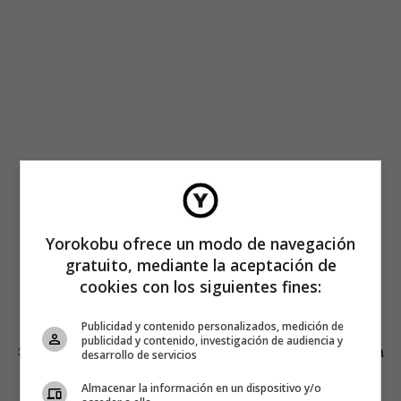
Yorokobu ofrece un modo de navegación
gratuito, mediante la aceptación de
cookies con los siguientes fines:
Publicidad y contenido personalizados, medición de
publicidad y contenido, investigación de audiencia y
Sarwar pidió que el Parlamento apoyara la campaña para
desarrollo de servicios
que la UE diese a Glasgow el sello oficial como lugar de
Almacenar la información en un dispositivo y/o
origen del plato, algo que haría que empezase a ser