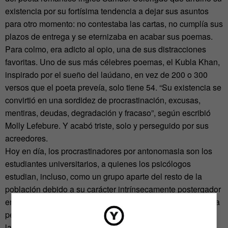
existencia por su fortísima tendencia a dejar sus asuntos
para otro momento: no contestaba las cartas, no cumplía sus
plazos de entrega y se eternizaba en acabar sus poemas.
Para colmo, era adicto al opio, una de sus distracciones
favoritas. Uno de sus más célebres poemas, el Kubla Khan,
inspirado por el sueño del laúdano, en vez de 200 o 300
versos que el poeta preveía, solo tiene 54. “Su existencia se
convirtió en una sordidez de procrastinación, excusas,
mentiras, deudas, degradación y fracaso”, según escribió
Molly Lefebure. Y acabó triste, solo y perseguido por sus
acreedores.
Hoy en día, los procrastinadores por antonomasia son los
estudiantes universitarios, a quienes los psicólogos
estudian, incluso, como un grupo aparte del resto de la
población debido a su carácter intrínsecamente postergador
en sus tareas. Si usted ha sido estudiante, lo entenderá a la
perfección: es el momento de la vida en el que se combina
la libertad del adulto con la falta de responsabilidades del