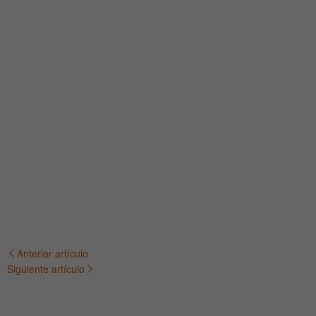
Anterior artículo
Navegación
Siguiente artículo
de