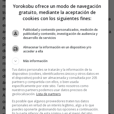
Yorokobu ofrece un modo de navegación
menor y los objetivos a largo plazo como exámenes y
gratuito, mediante la aceptación de
trabajos… El cóctel procrastinador perfecto.
cookies con los siguientes fines:
Pero ¿por qué procrastinamos nuestras decisiones? Cuenta
en su libro Piers Steel que probablemente se trate de un
Publicidad y contenido personalizados, medición de
asunto de la evolución. Los seres humanos somos iguales a
publicidad y contenido, investigación de audiencia y
como éramos hace muchos miles de años y nuestras
desarrollo de servicios
preocupaciones han sido siempre inmediatas: comer,
Almacenar la información en un dispositivo y/o
dormir, escapar del depredador, reproducirnos… Estamos
acceder a ella
programados para actuar y obtener la recompensa en ese
Más información
momento. Por eso preferimos entretenernos con cualquier
cosa que nos dé satisfacción rápida (y cada vez hay más
Tus datos personales se tratarán y la información de tu
dispositivo (cookies, identificadores únicos y otros datos en
distracciones que nos bombardean desde todos los
el dispositivo) podrá ser almacenada y consultada por 205
ángulos) que embarcarnos en un trabajo laborioso que nos
partners y compartida con ellos, o bien usada
específicamente por este sitio. Tanto nosotros como
será abonado o recompensado dentro de bastante tiempo.
nuestros partners podemos usar datos precisos de
geolocalización.
Lista de partners
.
Aunque esta teoría no es compartida totalmente por toda la
comunidad científica.
Es posible que algunos proveedores traten tus datos
personales en virtud de un interés legítimo, algo a lo que
Afortunadamente, existen múltiples terapias y estrategias
puedes oponerte gestionando tus opciones a continuación.
En la parte inferior de esta página o en el menú del sitio,