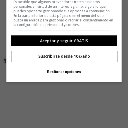
Es posible que algunos proveedores traten tus datos
personales en virtud de un interés legítimo, algo a lo que
puedes oponerte gestionando tus opciones a continuación.
En la parte inferior de esta página o en el menú del sitio,
busca un enlace para gestionar o retirar el consentimiento en
la configuración de privacidad y cookies.
Aceptar y seguir GRATIS
Suscribirse desde 10€/año
Gestionar opciones