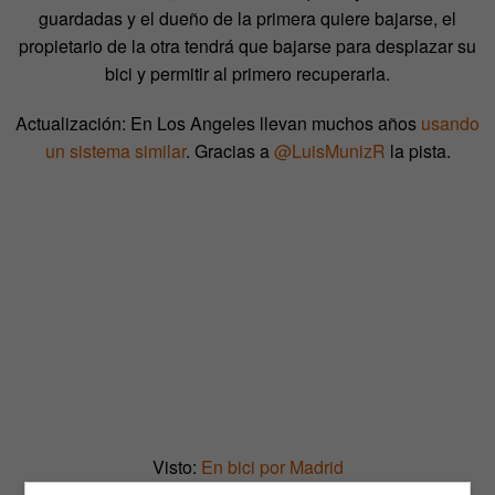
guardadas y el dueño de la primera quiere bajarse, el
propietario de la otra tendrá que bajarse para desplazar su
bici y permitir al primero recuperarla.
Actualización: En Los Angeles llevan muchos años
usando
un sistema similar
. Gracias a
@LuisMunizR
la pista.
Visto:
En bici por Madrid