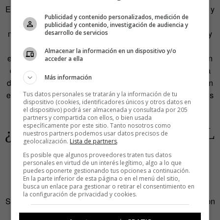
Es una reacción lógica en una situación llena de tragedias y
Publicidad y contenido personalizados, medición de
ansiedades. El
profesional
impertérrito de antes no podía
publicidad y contenido, investigación de audiencia y
mostrar ni una pequeña emoción. Todo era
productividad
y
desarrollo de servicios
eficacia
. Pero esto también está mutando. No hace falta
Almacenar la información en un dispositivo y/o
esconder que hay más vida que el oficio. Incluso hay quien
acceder a ella
dice que ahora sienten menos las jerarquías: no hay tanta
Más información
distancia entre un jefe y un empleado cuando los dos están
en sudadera y en las reuniones de trabajo se ven asaltados
Tus datos personales se tratarán y la información de tu
dispositivo (cookies, identificadores únicos y otros datos en
por asuntos familiares y escenas domésticas.
el dispositivo) podrá ser almacenada y consultada por 205
partners y compartida con ellos, o bien usada
específicamente por este sitio. Tanto nosotros como
¿HACIA LA EXTINCIÓN DEL
nuestros partners podemos usar datos precisos de
geolocalización.
Lista de partners
.
‘PROFESIONAL’
Es posible que algunos proveedores traten tus datos
personales en virtud de un interés legítimo, algo a lo que
IMPASIBLE?
puedes oponerte gestionando tus opciones a continuación.
En la parte inferior de esta página o en el menú del sitio,
busca un enlace para gestionar o retirar el consentimiento en
la configuración de privacidad y cookies.
Se extinguieron los
yuppies
de los años 90. Desaparecieron
los
viajantes
del siglo XX. Es cuestión de tiempo que se