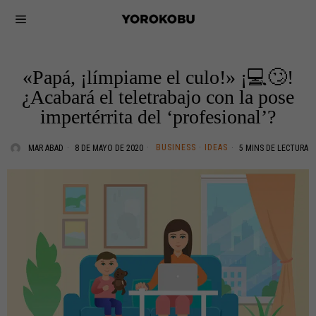
«Papá, ¡límpiame el culo!» ¡💻🙄!
¿Acabará el teletrabajo con la pose
impertérrita del ‘profesional’?
BUSINESS
·
IDEAS
MAR ABAD
8 DE MAYO DE 2020
5 MINS DE LECTURA