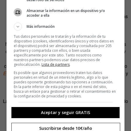
El
perfeccionismo como enemigo
Almacenar la información en un dispositivo y/o
acceder a ella
«Hay que dejarse llevar por una determinación más
fuerte que «lo ideal», y es la noción de fin. De
Más información
terminar algo», dice Palacios.
Tus datos personales se tratarán y la información de tu
dispositivo (cookies, identificadores únicos y otros datos en
No falta razón a Palacios. Scott Fitzgerald se queja en sus
el dispositivo) podrá ser almacenada y consultada por 205
partners y compartida con ellos, o bien usada
cartas de sí mismo, de su afán perfeccionista: del tiempo y
específicamente por este sitio. Tanto nosotros como
esfuerzo empleados en la reedición de sus textos que
nuestros partners podemos usar datos precisos de
geolocalización.
Lista de partners
.
consideraba lastres para su carrera. Es un tema en el relato
El taller
de
Palacios: aquí, personajes con inmenso talento y
Es posible que algunos proveedores traten tus datos
personales en virtud de un interés legítimo, algo a lo que
cultura se sienten incapaces de escribir una línea
puedes oponerte gestionando tus opciones a continuación.
En la parte inferior de esta página o en el menú del sitio,
aquejados por la idea de la perfección.
busca un enlace para gestionar o retirar el consentimiento en
la configuración de privacidad y cookies.
La perfección, como Bradbury expone, se consigue sacando
lo que está dentro.
Quien quiera al menos un cuento
Aceptar y seguir GRATIS
perfecto debe recordar:
«Durante un año escribe un cuento corto cada
Suscribirse desde 10€/año