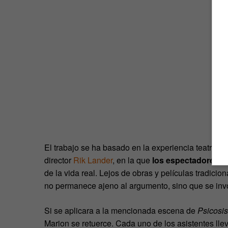
El trabajo se ha basado en la experiencia teatral
d
director
Rik Lander
, en la que
los espectadores pa
de la vida real. Lejos de obras y películas tradicion
no permanece ajeno al argumento, sino que se invo
Si se aplicara a la mencionada escena de
Psicosis
Marion se retuerce. Cada uno de los asistentes llev