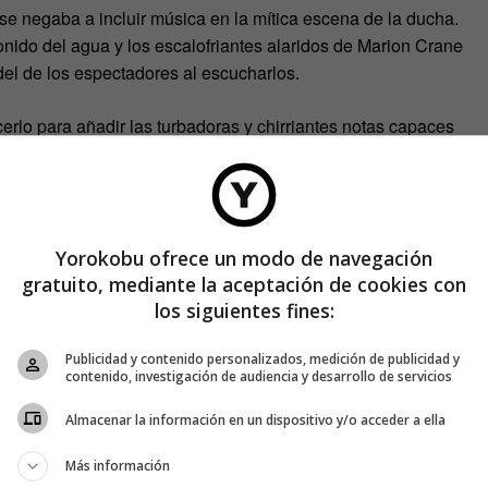
se negaba a incluir música en la mítica escena de la ducha.
nido del agua y los escalofriantes alaridos de Marion Crane
del de los espectadores al escucharlos.
rlo para añadir las turbadoras y chirriantes notas capaces
este sonido, la secuencia no tendría el mismo impacto.
asegura
Nanette Nielsen
, musicóloga e investigadora de la
estudio
cuyos resultados confirman el efecto de las bandas
a.
Yorokobu ofrece un modo de navegación
gratuito, mediante la aceptación de cookies con
los siguientes fines:
Publicidad y contenido personalizados, medición de publicidad y
contenido, investigación de audiencia y desarrollo de servicios
Almacenar la información en un dispositivo y/o acceder a ella
Más información