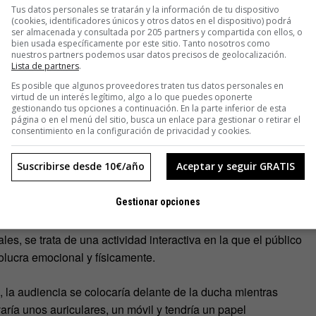
Tus datos personales se tratarán y la información de tu dispositivo
(cookies, identificadores únicos y otros datos en el dispositivo) podrá
ser almacenada y consultada por 205 partners y compartida con ellos, o
bien usada específicamente por este sitio. Tanto nosotros como
nuestros partners podemos usar datos precisos de geolocalización.
Lista de partners
.
Es posible que algunos proveedores traten tus datos personales en
virtud de un interés legítimo, algo a lo que puedes oponerte
gestionando tus opciones a continuación. En la parte inferior de esta
página o en el menú del sitio, busca un enlace para gestionar o retirar el
consentimiento en la configuración de privacidad y cookies.
Suscribirse desde 10€/año
Aceptar y seguir GRATIS
rama ubicuo
(del inglés
pervasive drama
), diseñada por el
Gestionar opciones
rticipan en la trama
, que transcurre en diferentes escenarios
ales, se trata de una actividad interactiva en la que el público
lucra emocional y físicamente.
, la audiencia se colocaría delante de la ducha mientras
aría unos auriculares, un móvil y tendría un papel