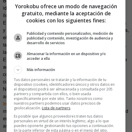
Barcelona, donde varios jóvenes se reúnen para poner
Yorokobu ofrece un modo de navegación
ideas en común. Para pensarlas pero, sobre todo, para
gratuito, mediante la aceptación de
llevarlas a la práctica.
cookies con los siguientes fines:
Ella es «periodista por vocación, economista por coyuntura
y community manager de profesión». Su último cumpleaños,
Publicidad y contenido personalizados, medición de
el número 28, lo pasó hace unos días en la carretera, y
publicidad y contenido, investigación de audiencia y
desarrollo de servicios
también a bordo de la caravana conoció, junto a su equipo,
la realidad que afecta a jóvenes emprendedores de toda
Almacenar la información en un dispositivo y/o
España, a estudiantes universitarios y a particulares que se
acceder a ella
acercaron para contarles eso: qué es lo que quieren hacer
Más información
con sus vidas. Ser escritora, vivir de la música,
Tus datos personales se tratarán y la información de tu
comercializar productos ecológicos, viajar en bicicleta por
dispositivo (cookies, identificadores únicos y otros datos en
Nueva Zelanda, promover la cooperación internacional. Y
el dispositivo) podrá ser almacenada y consultada por 205
partners y compartida con ellos, o bien usada
así cientos de aspiraciones.
específicamente por este sitio. Tanto nosotros como
Innovandis
, de San Sebastián, es uno de los ejemplos que
nuestros partners podemos usar datos precisos de
geolocalización.
Lista de partners
.
menciona Sánchez. Es un proyecto que promueve la actitud
Es posible que algunos proveedores traten tus datos
emprendedora desde la universidad a través de una
personales en virtud de un interés legítimo, algo a lo que
asignatura. También visitaron
Bluscus
, una iniciativa en la
puedes oponerte gestionando tus opciones a continuación.
En la parte inferior de esta página o en el menú del sitio,