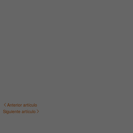
Anterior artículo
Navegación
Siguiente artículo
de
entradas