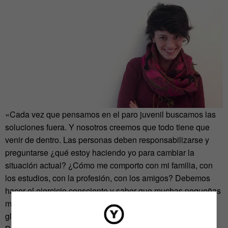
«Cada vez que pensamos en el paro juvenil buscamos las
soluciones fuera. Y nosotros creemos que todo tiene que
venir de dentro. Las personas deben responsabilizarse y
preguntarse ¿qué estoy haciendo yo para cambiar la
situación actual? ¿Cómo me comporto con mi familia, con
los estudios, con la profesión, con los amigos? Debemos
hacer el ejercicio consciente y saber que muchas pequeñas
microrrevoluciones pueden causar una transformación
global». Sánchez habla desde un coworking céntrico de