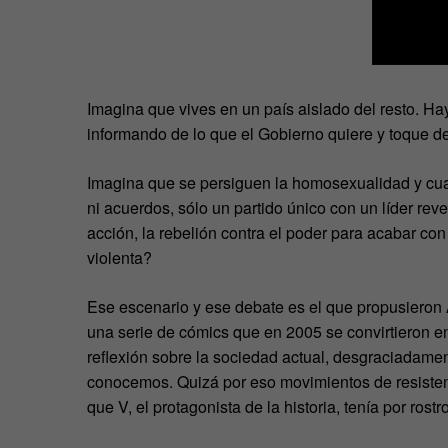
Imagina que vives en un país aislado del resto. H
informando de lo que el Gobierno quiere y toque d
Imagina que se persiguen la homosexualidad y cual
ni acuerdos, sólo un partido único con un líder reve
acción, la rebelión contra el poder para acabar co
violenta?
Ese escenario y ese debate es el que propusieron 
una serie de cómics que en 2005 se convirtieron en 
reflexión sobre la sociedad actual, desgraciadamen
conocemos. Quizá por eso movimientos de resist
que V, el protagonista de la historia, tenía por rostro