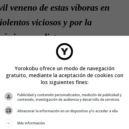
vil veneno de estas víboras en
olentos viciosos y por la
l único veredicto es venganza,
n vano, pues la valía y veracidad
vigilante y al virtuoso
Yorokobu ofrece un modo de navegación
gratuito, mediante la aceptación de cookies con
los siguientes fines:
Publicidad y contenido personalizados, medición de publicidad y
contenido, investigación de audiencia y desarrollo de servicios
Almacenar la información en un dispositivo y/o acceder a ella
Más información