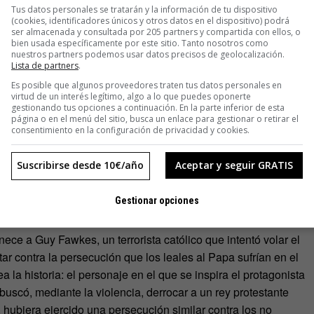
Tus datos personales se tratarán y la información de tu dispositivo
(cookies, identificadores únicos y otros datos en el dispositivo) podrá
ser almacenada y consultada por 205 partners y compartida con ellos, o
bien usada específicamente por este sitio. Tanto nosotros como
nuestros partners podemos usar datos precisos de geolocalización.
Lista de partners
.
Es posible que algunos proveedores traten tus datos personales en
virtud de un interés legítimo, algo a lo que puedes oponerte
gestionando tus opciones a continuación. En la parte inferior de esta
página o en el menú del sitio, busca un enlace para gestionar o retirar el
consentimiento en la configuración de privacidad y cookies.
Suscribirse desde 10€/año
Aceptar y seguir GRATIS
Gestionar opciones
ece a Guy Fawkes, un terrorista católico que intentó volar el
ar contra la persecución que los leales al Papa sufrían en el
a la historia: el personaje en el que se inspira el protagonista
buscó, mediante la violencia, derrocar a un rey protestante
, hubiera ejercido una persecución similar contra los no