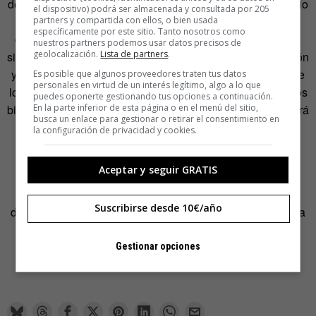
de reestructuración con despidos y reducción de un negocio
el dispositivo) podrá ser almacenada y consultada por 205
sustentado principalmente sobre el retail físico. Zynga, a
partners y compartida con ellos, o bien usada
específicamente por este sitio. Tanto nosotros como
diferencia de otros negocios en el entorno 2.0 que crecen
nuestros partners podemos usar datos precisos de
geolocalización.
Lista de partners
.
sin saber su modelo de negocio, tiene clara su monetización
y ya gana dinero. La compañía mueve una tercera parte de
Es posible que algunos proveedores traten tus datos
personales en virtud de un interés legítimo, algo a lo que
los 1.600 millones de dólares que genera el mercado de los
puedes oponerte gestionando tus opciones a continuación.
En la parte inferior de esta página o en el menú del sitio,
bienes virtuales, un sector que, según ThinkEquity, generará
busca un enlace para gestionar o retirar el consentimiento en
más de 3.600 millones de dólares en tres años.
la configuración de privacidad y cookies.
La revolución social sigue imparable pero tampoco ha
Aceptar y seguir GRATIS
llegado la hora de descontar el impacto de las grandes
producciones de videojuegos. El público sigue
Suscribirse desde 10€/año
demandando sus juegos. Sin ir más lejos, la última entrega
de
Halo generó 200 millones de dólares
en ventas en su
primer día el pasado 16 de septiembre.
Gestionar opciones