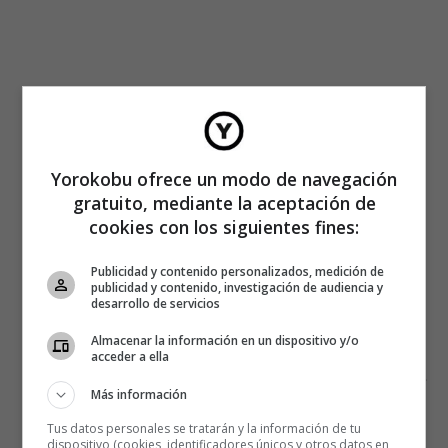
Yorokobu ofrece un modo de navegación
gratuito, mediante la aceptación de
cookies con los siguientes fines:
Publicidad y contenido personalizados, medición de
publicidad y contenido, investigación de audiencia y
desarrollo de servicios
Almacenar la información en un dispositivo y/o
acceder a ella
Por el momento Zynga no mueve las cifras de negocio de
Más información
Electronic Arts pero su proyección actual es mayor.
Electronic Arts se encuentra en un proceso
Tus datos personales se tratarán y la información de tu
dispositivo (cookies, identificadores únicos y otros datos en