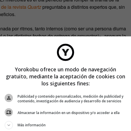
 de la revista
Quartz
preguntaba a distintos expertos que, sin
eficios.
ada por ritmos, tanto internos (como ser una persona diurna
 o las distintas fechas de entrega de proyectos)», asegura la
ente, pero la semana laboral tiende a estandarizarlos.
a de encontrar nuestro propio ritmo».
 descanso del fin de semana puede ser contraproducente al
Yorokobu ofrece un modo de navegación
ernes tendrías que apretar el turbo para dejar todo listo y aún
gratuito, mediante la aceptación de cookies con
jo acumulado. El miércoles, sin embargo, parte la semana,
los siguientes fines:
y garantizando que siempre estés fresco y no llegues al último
Publicidad y contenido personalizados, medición de publicidad y
contenido, investigación de audiencia y desarrollo de servicios
Almacenar la información en un dispositivo y/o acceder a ella
Más información