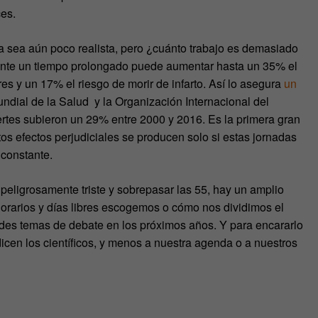
es.
a sea aún poco realista, pero ¿cuánto trabajo es demasiado
ante un tiempo prolongado puede aumentar hasta un 35% el
es y un 17% el riesgo de morir de infarto. Así lo asegura
un
dial de la Salud y la Organización Internacional del
rtes subieron un 29% entre 2000 y 2016. Es la primera gran
tos efectos perjudiciales se producen solo si estas jornadas
 constante.
o peligrosamente triste y sobrepasar las 55, hay un amplio
orarios y días libres escogemos o cómo nos dividimos el
andes temas de debate en los próximos años. Y para encararlo
en los científicos, y menos a nuestra agenda o a nuestros