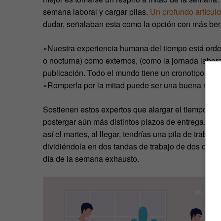
semana laboral y cargar pilas.
Un profundo artículo
dudar, señalaban esta como la opción con más ben
«Nuestra experiencia humana del tiempo está orden
o nocturna) como externos, (como la jornada laboral
publicación. Todo el mundo tiene un cronotipo difer
«Romperla por la mitad puede ser una buena maner
Sostienen estos expertos que alargar el tiempo de
postergar aún más distintos plazos de entrega. El vi
así el martes, al llegar, tendrías una pila de traba
dividiéndola en dos tandas de trabajo de dos días 
día de la semana exhausto.