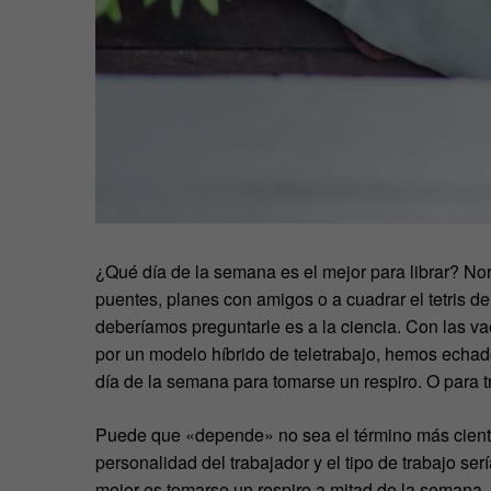
¿Qué día de la semana es el mejor para librar? N
puentes, planes con amigos o a cuadrar el tetris d
deberíamos preguntarle es a la ciencia. Con las v
por un modelo híbrido de teletrabajo, hemos echado
día de la semana para tomarse un respiro. O para t
Puede que «depende» no sea el término más científ
personalidad del trabajador y el tipo de trabajo se
mejor es tomarse un respiro a mitad de la semana. E