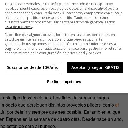
Tus datos personales se tratarán y la información de tu dispositivo
(cookies, identificadores únicos y otros datos en el dispositivo) podrá
ser almacenada y consultada por 205 partners y compartida con ellos, o
bien usada específicamente por este sitio. Tanto nosotros como
nuestros partners podemos usar datos precisos de geolocalización.
Lista de partners
.
Es posible que algunos proveedores traten tus datos personales en
virtud de un interés legítimo, algo a lo que puedes oponerte
gestionando tus opciones a continuación. En la parte inferior de esta
página o en el menú del sitio, busca un enlace para gestionar o retirar el
consentimiento en la configuración de privacidad y cookies.
. Algunos especialistas y psicólogos laborales recomiendan
almente recomendable para las personas a las que les cuesta
Suscribirse desde 10€/año
Aceptar y seguir GRATIS
eneral, tomarse casi todas las vacaciones en una o dos
canso, mejor cogerlo en viernes o lunes para evadirse del
Gestionar opciones
 este tipo de vacaciones. Los fines de semana largos
l modelo que persiguen distintos proyectos pilotos, como
el
ún por definir y siempre que sea posible. Es también el que
 en España en la semana de cuatro días. Desde hace un año,
 no estén de cara al público.