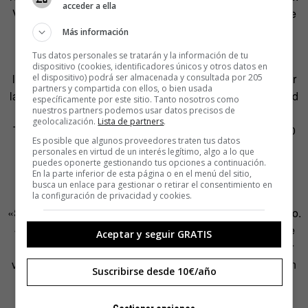
acceder a ella
Vortex Bladeless se basa en este fenómeno de la física de
fluidos para recolectar la energía de la vibración.
Más información
Tus datos personales se tratarán y la información de tu
Sus cilindros aún no han salido al mercado, pero han
dispositivo (cookies, identificadores únicos y otros datos en
levantado un enorme interés. La empresa fue apoyada por
el dispositivo) podrá ser almacenada y consultada por 205
partners y compartida con ellos, o bien usada
la Fundación Repsol, pasó por una aceleradora en Harvard
específicamente por este sitio. Tanto nosotros como
nuestros partners podemos usar datos precisos de
y tiene el apoyo del gigante estatal noruego Equinor.
geolocalización.
Lista de partners
.
También ha sido financiado por el programa Horizon 2020
Es posible que algunos proveedores traten tus datos
de la Unión Europea para la investigación e innovación.
personales en virtud de un interés legítimo, algo a lo que
puedes oponerte gestionando tus opciones a continuación.
Pero la auténtica sensación no se ha dado en el mundo
En la parte inferior de esta página o en el menú del sitio,
empresarial, sino en internet.
busca un enlace para gestionar o retirar el consentimiento en
la configuración de privacidad y cookies.
«Seguramente sea por una suma de cosas», explica Piñero.
«Pero a nosotros nos gusta pensar que la gente comparte
Aceptar y seguir GRATIS
nuestra pasión y nuestro espíritu emprendedor por querer
ver mejorar el mundo». Puede. Pero seguramente también
Suscribirse desde 10€/año
haya ayudado la forma fálica del invento en cuestión.
Enormes cilindros que surgen erectos de la tierra y se