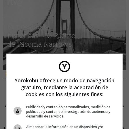
Curiosidades históricas – El Puente de Tacoma Narrows
Yorokobu ofrece un modo de navegación
El puente balancín se convirtió en un espectáculo, y
gratuito, mediante la aceptación de
conductores de todo el estado hacían largos viajes para
cookies con los siguientes fines:
cruzarlo. Los responsables del proyecto aseguraban que
este balanceo no afectaría a la estructura del puente. Pero
Publicidad y contenido personalizados, medición de
publicidad y contenido, investigación de audiencia y
esta teoría se vino abajo pronto. De forma literal. El 7 de
desarrollo de servicios
noviembre de 1940 un fuerte viento hizo que el puente se
retorciera sobre sí mismo hasta colapsar. No hubo víctimas.
Almacenar la información en un dispositivo y/o