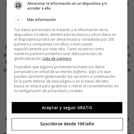
máximo para transponer la directiva era en abril de 2016 y
Almacenar la información en un dispositivo y/o
acceder a ella
cuando llegó la fecha dijeron: “no, es que estamos en
funciones”. Sí, pero has tenido dos años para hacerlo. Y
Más información
estos eran los buenos gestores, los serios».
Tus datos personales se tratarán y la información de tu
dispositivo (cookies, identificadores únicos y otros datos en
La consecuencia más clara de ese retraso, explica Eva
el dispositivo) podrá ser almacenada y consultada por 205
partners y compartida con ellos, o bien usada
Belmonte, es que ahora mismo un ciudadano puede exigir
específicamente por este sitio. Tanto nosotros como
ante los tribunales que se cumpla la directiva, pero como no
nuestros partners podemos usar datos precisos de
geolocalización.
Lista de partners
.
forma parte del ordenamiento jurídico español, nadie sabe
Es posible que algunos proveedores traten tus datos
cuál es el criterio de aplicación. «Unas administraciones las
personales en virtud de un interés legítimo, algo a lo que
aplican por partes, otras no y, mientras tanto, se está
puedes oponerte gestionando tus opciones a continuación.
En la parte inferior de esta página o en el menú del sitio,
perdiendo un tiempo precioso en el que podríamos tener
busca un enlace para gestionar o retirar el consentimiento en
la configuración de privacidad y cookies.
información muy relevante y normas más abiertas».
Aceptar y seguir GRATIS
Hasta que esa nueva regulación entre en vigor, la realidad
Suscribirse desde 10€/año
actual de la contratación de obra pública, según los datos
aportados por Fundación Civio en ¿Quién cobra la obra?, es