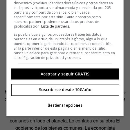
dispositivo (cookies, identificadores únicos y otros datos en
el dispositivo) podrá ser almacenada y consultada por 205
partners y compartida con ellos, o bien usada
específicamente por este sitio. Tanto nosotros como
nuestros partners podemos usar datos precisos de
geolocalización.
Lista de partners
.
Es posible que algunos proveedores traten tus datos
personales en virtud de un interés legítimo, algo a lo que
puedes oponerte gestionando tus opciones a continuación.
En la parte inferior de esta página o en el menú del sitio,
busca un enlace para gestionar o retirar el consentimiento en
la configuración de privacidad y cookies.
Aceptar y seguir GRATIS
Suscribirse desde 10€/año
Esta idea fue ganando terreno durante las últimas décadas
del siglo XX. Pero en 2009 fue seriamente cuestionada. La
Premio Nobel de Economía de ese año, Elinor Ostrom,
Gestionar opciones
llevaba años estudiando modelos de gestión de recursos
comunes en todo el planeta. Lo contaba en su obra El
gobierno de los bienes comunes. La economista