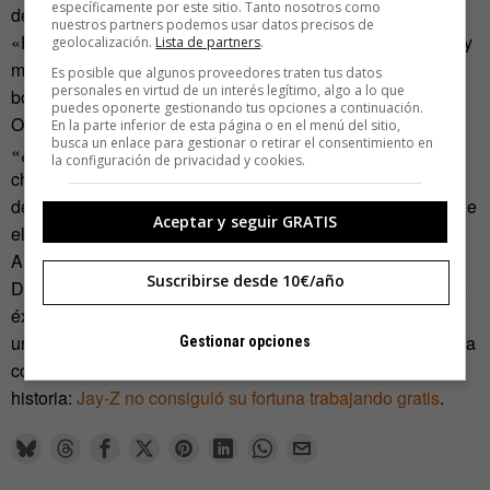
específicamente por este sitio. Tanto nosotros como
de 2006, meses después del rodaje del vídeo».
nuestros partners podemos usar datos precisos de
«Envío un mail a una persona de comunicación de Cattier y
geolocalización.
Lista de partners
.
me dice que hay un malentendido sobre cómo encontró la
Es posible que algunos proveedores traten tus datos
personales en virtud de un interés legítimo, algo a lo que
botella. ‘Fue en Nueva York pero no en una tienda'», dijo
puedes oponerte gestionando tus opciones a continuación.
O’Malley.
En la parte inferior de esta página o en el menú del sitio,
busca un enlace para gestionar o retirar el consentimiento en
«¿Por qué decidió entonces Jay-Z involucrarse con un
la configuración de privacidad y cookies.
champán de segunda?», pregunta el periodista. «Pues
debido al inmenso potencial de ganar dinero. Se estima que
Aceptar y seguir GRATIS
el coste de producción por cada botella de 300 dólares de
Armand de Brignac es apenas 10 euros».
Suscribirse desde 10€/año
Desmontada la estrategia, el artículo revela una fórmula de
éxito casi infalible. Elabora un champán barato. Contrata
una estrella de Hip Hop, multiplica el precio por cinco y mira
Gestionar opciones
cómo entran las ventas. Una cosa está clara en toda esta
historia:
Jay-Z no consiguió su fortuna trabajando gratis
.