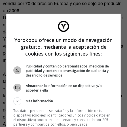
vendía por 70 dólares en Europa y que se dejó de producir
en 2006.
Durante su visita a la bodega, los responsables de la marca
niegan una relación con el rapero. Según ellos, Jay Z
descubrió la marca de casualidad en una tienda en Nueva
York. Preguntados sobre la aparición de la marca en el
Yorokobu ofrece un modo de navegación
vídeo de Jay-Z, comentan que el rapero encargó unas cajas
gratuito, mediante la aceptación de
pero que no se podían imaginar que el objetivo fuera
cookies con los siguientes fines:
incluirlo en el vídeo.
Publicidad y contenido personalizados, medición de
publicidad y contenido, investigación de audiencia y
A su vuelta a EEUU, el autor descubre un agujero del
desarrollo de servicios
tamaño del Vesuvio en la historia.
Almacenar la información en un dispositivo y/o
«Es un maravilloso relato: una empresa de champán
acceder a ella
familiar concebida por una mujer francesa en los años 50 se
Más información
reaviva medio siglo después y se descubre por casualidad
por el rapero más famoso del mundo. Pero la oficina de
Tus datos personales se tratarán y la información de tu
dispositivo (cookies, identificadores únicos y otros datos en
patentes y marcas confirma que la primera botella de
el dispositivo) podrá ser almacenada y consultada por 205
Armand de Brignac no fue exportada a EEUU hasta otoño
partners y compartida con ellos, o bien usada