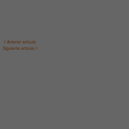
Anterior artículo
Navegación
Siguiente artículo
de
entradas