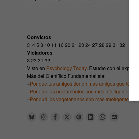
Convictos
3 4 5 8 10 11 16 20 21 23 24 27 28 29 31 32
Violadores
3 23 31 32
Visto en
Psychology Today
. Estudio con el experim
Más del Científico Fundamentalista:
–
Por qué tus amigos tienen más amigos que tú (y t
–
Por qué los noctámbulos son más inteligentes qu
–
Por qué los vegetarianos son más inteligentes que