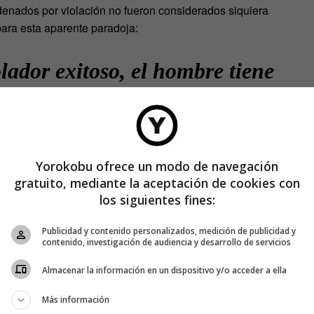
ndenados por violación no fueron considerados siquiera
ara esta aparente paradoja:
lador exitoso, el hombre tiene
 confianza de la mujer
que tienen un aspecto criminal y
Yorokobu ofrece un modo de navegación
apaces de acercarse lo suficiente
gratuito, mediante la aceptación de cookies con
los siguientes fines:
capaces de violarla”.
Publicidad y contenido personalizados, medición de publicidad y
contenido, investigación de audiencia y desarrollo de servicios
ombres sí fueron capaces de localizar a los violadores
Almacenar la información en un dispositivo y/o acceder a ella
tienes las 32 fotos utilizadas en el experimento. Trata de
ores. Apunta los resultados en un papel. Las soluciones,
Más información