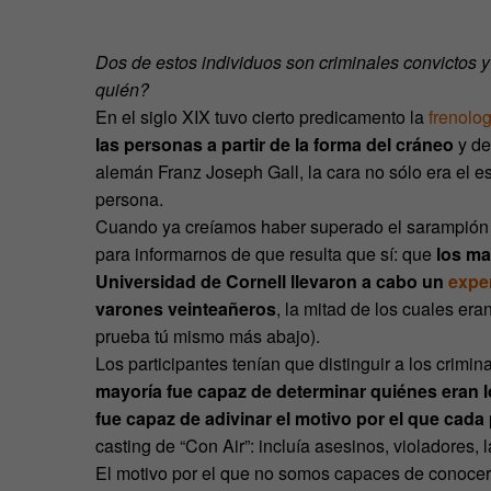
Dos de estos individuos son criminales convictos y
quién?
En el siglo XIX tuvo cierto predicamento la
frenolog
las personas a partir de la forma del cráneo
y de
alemán Franz Joseph Gall, la cara no sólo era el esp
persona.
Cuando ya creíamos haber superado el sarampión d
para informarnos de que resulta que sí: que
los ma
Universidad de Cornell llevaron a cabo un
expe
varones veinteañeros
, la mitad de los cuales era
prueba tú mismo más abajo).
Los participantes tenían que distinguir a los crimi
mayoría fue capaz de determinar quiénes eran l
fue capaz de adivinar el motivo por el que cad
casting de “Con Air”: incluía asesinos, violadores,
El motivo por el que no somos capaces de conocer 