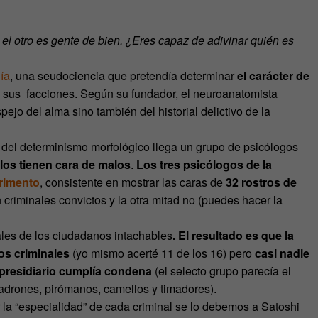
 el otro es gente de bien. ¿Eres capaz de adivinar quién es
ía
, una seudociencia que pretendía determinar
el carácter de
 sus facciones. Según su fundador, el neuroanatomista
ejo del alma sino también del historial delictivo de la
el determinismo morfológico llega un grupo de psicólogos
los tienen cara de malos
.
Los tres psicólogos de la
rimento
, consistente en mostrar las caras de
32 rostros de
n criminales convictos y la otra mitad no (puedes hacer la
nales de los ciudadanos intachables
. El resultado es que la
os criminales
(yo mismo acerté 11 de los 16) pero
casi nadie
a presidiario cumplía condena
(el selecto grupo parecía el
 ladrones, pirómanos, camellos y timadores).
la “especialidad” de cada criminal se lo debemos a Satoshi