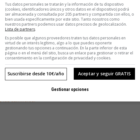
Tus datos personales se tratarán y la información de tu dispositivo
(cookies, identificadores únicos y otros datos en el dispositivo) podrá
ser almacenada y consultada por 205 partners y compartida con ellos, o
bien usada específicamente por este sitio. Tanto nosotros como
nuestros partners podemos usar datos precisos de geolocalización.
Lista de partners
.
Es posible que algunos proveedores traten tus datos personales en
virtud de un interés legítimo, algo a lo que puedes oponerte
gestionando tus opciones a continuación. En la parte inferior de esta
página o en el menú del sitio, busca un enlace para gestionar o retirar el
consentimiento en la configuración de privacidad y cookies.
ento original [
.pdf
]
Suscribirse desde 10€/año
Aceptar y seguir GRATIS
u novia es un putón).
Gestionar opciones
e los madrugadores.
 los carnívoros.