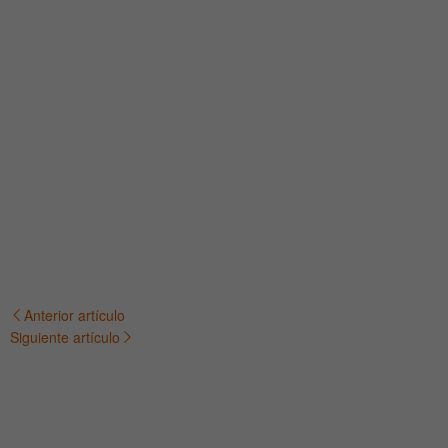
Anterior artículo
Navegación
Siguiente artículo
de
entradas