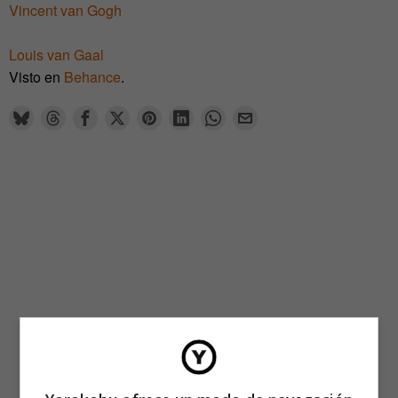
Vincent van Gogh
Louis van Gaal
Visto en
Behance
.