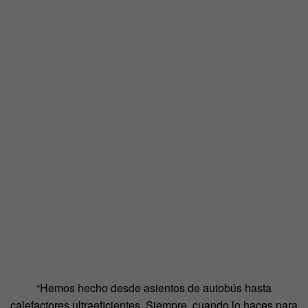
“Hemos hecho desde asientos de autobús hasta
calefactores ultraeficientes. Siempre, cuando lo haces para