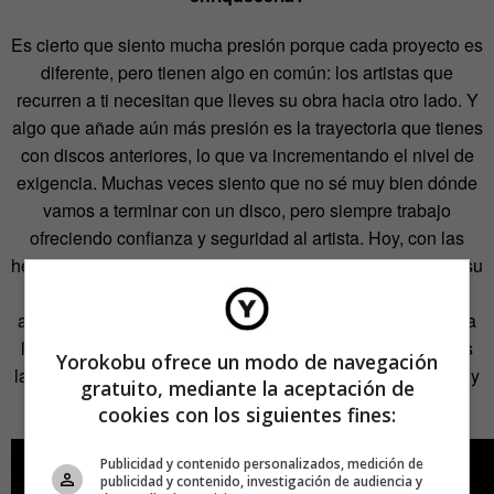
Es cierto que siento mucha presión porque cada proyecto es
diferente, pero tienen algo en común: los artistas que
recurren a ti necesitan que lleves su obra hacia otro lado. Y
algo que añade aún más presión es la trayectoria que tienes
con discos anteriores, lo que va incrementando el nivel de
exigencia. Muchas veces siento que no sé muy bien dónde
vamos a terminar con un disco, pero siempre trabajo
ofreciendo confianza y seguridad al artista. Hoy, con las
herramientas que existen en el negocio de la música y en su
mercantilización, se exigen resultados muy rápidos en
absolutamente todo el proceso. Pero mi experiencia me ha
llevado a trabajar de una manera más artesanal en discos
Yorokobu ofrece un modo de navegación
largos porque necesito tiempo para entender a los artistas y
gratuito, mediante la aceptación de
la esencia de sus canciones.
cookies con los siguientes fines:
Publicidad y contenido personalizados, medición de
publicidad y contenido, investigación de audiencia y