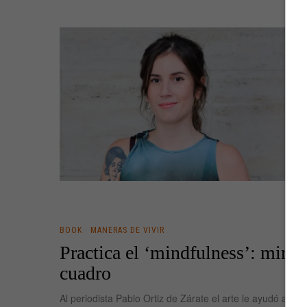
BOOK
·
MANERAS DE VIVIR
Practica el ‘mindfulness’: mira 
cuadro
Al periodista Pablo Ortiz de Zárate el arte le ayudó a sup