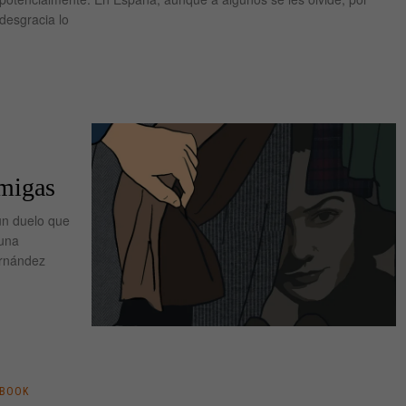
desgracia lo
 migas
un duelo que
 una
ernández
BOOK