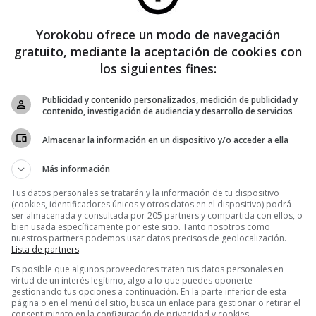
Yorokobu ofrece un modo de navegación
BOOK
·
CREATIVIDAD
gratuito, mediante la aceptación de cookies con
Mayte Gómez Molina: «En la
los siguientes fines:
creación, el modo piloto automático es
modo basura automática»
Publicidad y contenido personalizados, medición de publicidad y
contenido, investigación de audiencia y desarrollo de servicios
Triunfar, lograr la atención de público y crítica, aparecer en las listas
de los mejores artistas que suelen publicarse en medios
Almacenar la información en un dispositivo y/o acceder a ella
especializados es un sueño recurrente para muchas y muchos
Más información
creadores, ya
Tus datos personales se tratarán y la información de tu dispositivo
(cookies, identificadores únicos y otros datos en el dispositivo) podrá
ser almacenada y consultada por 205 partners y compartida con ellos, o
bien usada específicamente por este sitio. Tanto nosotros como
nuestros partners podemos usar datos precisos de geolocalización.
Lista de partners
.
un
Es posible que algunos proveedores traten tus datos personales en
virtud de un interés legítimo, algo a lo que puedes oponerte
gestionando tus opciones a continuación. En la parte inferior de esta
página o en el menú del sitio, busca un enlace para gestionar o retirar el
erar la
consentimiento en la configuración de privacidad y cookies.