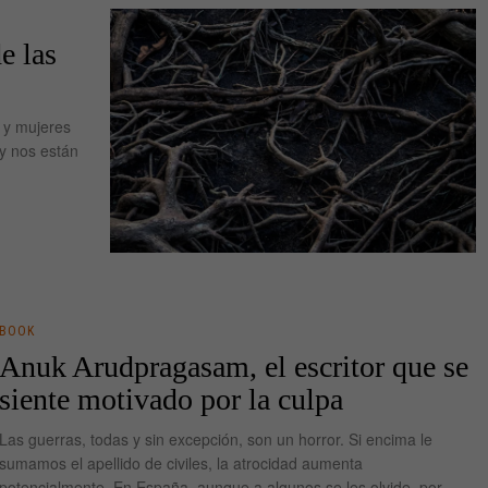
e las
 y mujeres
y nos están
BOOK
Anuk Arudpragasam, el escritor que se
siente motivado por la culpa
Las guerras, todas y sin excepción, son un horror. Si encima le
sumamos el apellido de civiles, la atrocidad aumenta
potencialmente. En España, aunque a algunos se les olvide, por