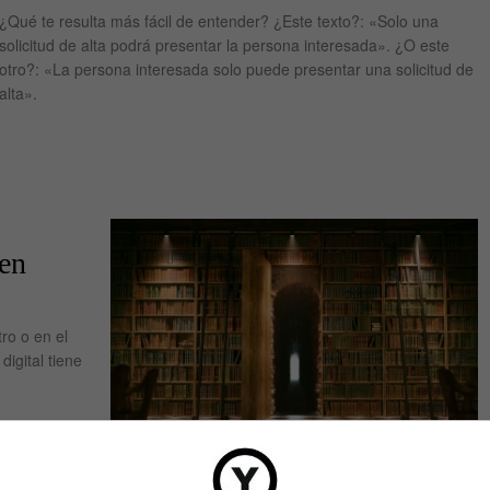
¿Qué te resulta más fácil de entender? ¿Este texto?: «Solo una
solicitud de alta podrá presentar la persona interesada». ¿O este
otro?: «La persona interesada solo puede presentar una so­licitud de
alta».
 en
ro o en el
digital tiene