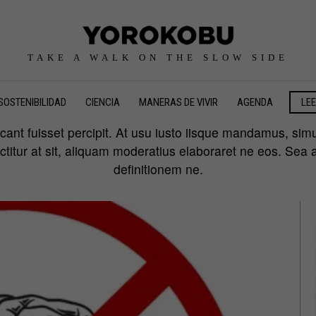
TAKE A WALK ON THE SLOW SIDE
SOSTENIBILIDAD
CIENCIA
MANERAS DE VIVIR
AGENDA
LE
cant fuisset percipit. At usu iusto iisque mandamus, sim
titur at sit, aliquam moderatius elaboraret ne eos. Sea 
definitionem ne.