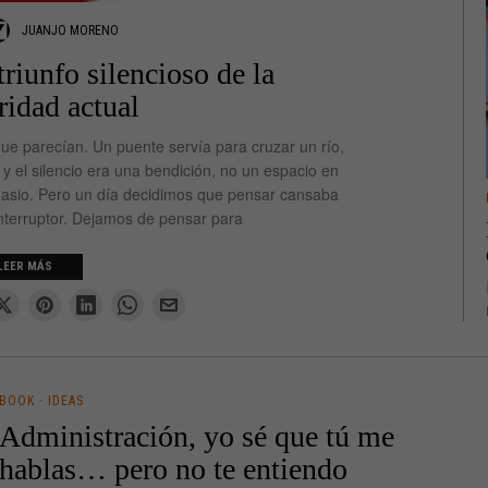
JUANJO MORENO
triunfo silencioso de la
idad actual
ue parecían. Un puente servía para cruzar un río,
 el silencio era una bendición, no un espacio en
mnasio. Pero un día decidimos que pensar cansaba
terruptor. Dejamos de pensar para
LEER MÁS
BOOK
·
IDEAS
Administración, yo sé que tú me
hablas… pero no te entiendo