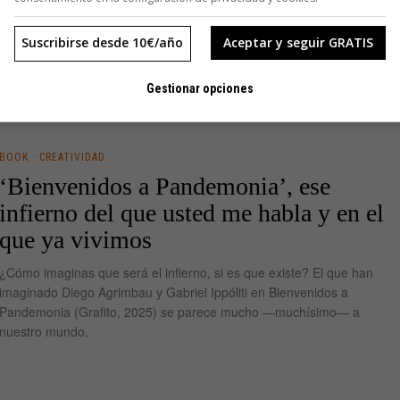
r un cuadro,
Suscribirse desde 10€/año
Aceptar y seguir GRATIS
Gestionar opciones
BOOK
·
CREATIVIDAD
‘Bienvenidos a Pandemonia’, ese
infierno del que usted me habla y en el
que ya vivimos
¿Cómo imaginas que será el infierno, si es que existe? El que han
imaginado Diego Agrimbau y Gabriel Ippóliti en Bienvenidos a
Pandemonia (Grafito, 2025) se parece mucho —muchísimo— a
nuestro mundo,