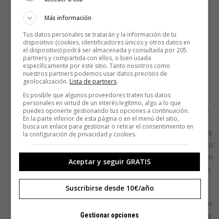
juego puede parecer un juego de exploración y
combate, sin más. Y lo es. Pero el viaje que
Más información
emprendemos no solo es físico, sino interior; los
Tus datos personales se tratarán y la información de tu
demonios contra los que tiene que luchar esta
dispositivo (cookies, identificadores únicos y otros datos en
el dispositivo) podrá ser almacenada y consultada por 205
guerrera nórdica son mentales.
partners y compartida con ellos, o bien usada
específicamente por este sitio. Tanto nosotros como
El juego, construido con el asesoramiento de
nuestros partners podemos usar datos precisos de
geolocalización.
Lista de partners
.
psiquiatras y expertos, aborda las enfermedades
Es posible que algunos proveedores traten tus datos
mentales como solo un videojuego puede hacer:
personales en virtud de un interés legítimo, algo a lo que
poniéndonos en la piel de una persona que las sufre.
puedes oponerte gestionando tus opciones a continuación.
En la parte inferior de esta página o en el menú del sitio,
busca un enlace para gestionar o retirar el consentimiento en
Puede que este sea algo más antiguo que el resto, es
la configuración de privacidad y cookies.
de 2016. Pero
Inside
es un juegazo que no ha perdido
fuerza en estos años.
Inside
solo podría haber sido un
Aceptar y seguir GRATIS
videojuego. No tiene diálogos, no hay textos o pistas
que nos ayuden a entender este futuro distópico.
Suscribirse desde 10€/año
Manejamos a un niño en un mundo oscuro y aterrador.
La dirección de arte es envolvente, con una paleta de
Gestionar opciones