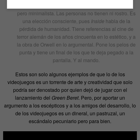
colores limitada y un diseño de personajes efectivo
pero minimalista. Las personas no tienen ni rostro. Es
una elección consciente, pues
Inside
habla de la
pérdida de humanidad. Tiene referencias al cine de
terror alemán de los años cincuenta en lo estético, y a
la obra de Orwell en lo argumental. Pone los pelos de
punta y tiene un final de los que te deja pegado a la
pantalla. Y al mando.
Estos son solo algunos ejemplos de que lo de los
videojuegos es un torrente de arte y creatividad que solo
podría ser denostado por quien dejó de jugar con el
lanzamiento del
Green Beret
. Pero, por aportar un
argumento a los escépticos y a los amigos del desarrollo, lo
de los videojuegos es un dineral, un pastruzal, un
escándalo pecuniario pero para bien.