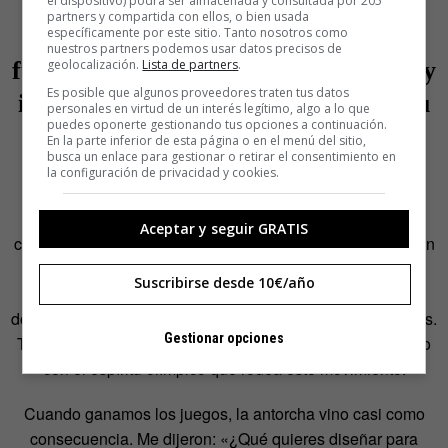
sufrido está ciudad en los últimos
el dispositivo) podrá ser almacenada y consultada por 205
partners y compartida con ellos, o bien usada
años, a nivel de diseño y urbanismo,
específicamente por este sitio. Tanto nosotros como
nuestros partners podemos usar datos precisos de
fueron los Juegos Olímpicos. Y no hay
geolocalización.
Lista de partners
.
Es posible que algunos proveedores traten tus datos
icono que mejor lo represente que su
personales en virtud de un interés legítimo, algo a lo que
puedes oponerte gestionando tus opciones a continuación.
antorcha. ¿Cómo fue el proceso de
En la parte inferior de esta página o en el menú del sitio,
busca un enlace para gestionar o retirar el consentimiento en
creación?
la configuración de privacidad y cookies.
Mi primer contacto con el movimiento olímpico, y
Aceptar y seguir GRATIS
concretamente con la candidatura de Barcelona, no fue con
la antorcha. Fue con el
dosier
de candidatura. Barcelona,
Suscribirse desde 10€/año
para presentarse como candidata, tenía que presentar un
dosier en el que se dieran respuestas a todas las preguntas.
Gestionar opciones
Tuve que preparar este dosier y ese fue mi primer contacto
con el espíritu olímpico que rodea este movimiento.
Cuando ganamos los juegos, la antorcha vino casi como
consecuencia. Me dijeron: «¿Qué quieres diseñar para