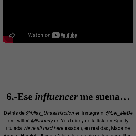
6.-Ese
influencer
me suena…
Detrás de
@Miss_Unsatisfaction
en Instagram;
@Let_MeBe
en Twitter;
@Nobody
en YouTube y de la lista en Spotify
titulada
We’re all mad here
estaban, en realidad, Madame
Bovary, Hamlet, Ulises y Alicia, la del país de las maravillas.