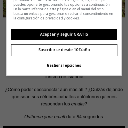
puedes oponerte gestionando tus opciones a continuación.
En la parte inferior de esta página o en el menú del sitio,
busca un enlace para gestionar o retirar el consentimiento en
la configuración de privacidad y cookies.
Aceptar y seguir GRATIS
5.-Deja que un caballo
Suscribirse desde 10€/año
responda a tus
emails
Gestionar opciones
Una muy singular campaña publicitaria de la Oficina de
Turismo de Islandia.
¿Cómo poder desconectar aún más allí? ¿Quizás dejando
que sean sus célebres caballos autóctonos quienes
respondan tus
emails
?
Outhorse your email
dura 54 segundos.