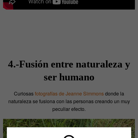
4.-Fusión entre naturaleza y
ser humano
Curiosas
fotografías de Jeanne Simmons
donde la
naturaleza se fusiona con las personas creando un muy
peculiar efecto.