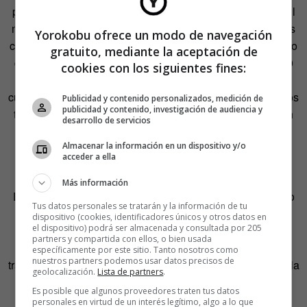
presupuesto,
otros arquitectos
quizá habrían habilitado mil
metros cuadrados llenos de mármoles o maderas o aceros
Yorokobu ofrece un modo de navegación
corten; algo pretendidamente acorde con el emplazamiento
gratuito, mediante la aceptación de
de la obra. En cambio, Lacaton y Vassal habilitaron 5.000
cookies con los siguientes fines:
metros cuadrados.
Cinco veces más
. Pero 5.000 metros
cuadrados casi desnudos, con el hormigón visto y sin falsos
Publicidad y contenido personalizados, medición de
publicidad y contenido, investigación de audiencia y
techos. Sustituyendo complicados sistemas de ocultación
desarrollo de servicios
de lucernarios por telas agrícolas perfectamente
Almacenar la información en un dispositivo y/o
funcionales. 5.000 metros cuadrados totalmente útiles y
acceder a ella
absolutamente libres.
Más información
Después del éxito de la rehabilitación del Palais de Tokyo
Tus datos personales se tratarán y la información de tu
llegarían las mejores de Lacaton y Vassal. Las más
dispositivo (cookies, identificadores únicos y otros datos en
el dispositivo) podrá ser almacenada y consultada por 205
extremas. Las más posicionadas socialmente. Las que
partners y compartida con ellos, o bien usada
toman viejos edificios que ya no daban más de sí y los
específicamente por este sitio. Tanto nosotros como
nuestros partners podemos usar datos precisos de
transforman en lugares para habitar. Quizá la mejor, quizá la
geolocalización.
Lista de partners
.
que sirve de compendio a su arquitectura coherente y
Es posible que algunos proveedores traten tus datos
comprometida, es el
Grand Parc de Burdeos.
personales en virtud de un interés legítimo, algo a lo que