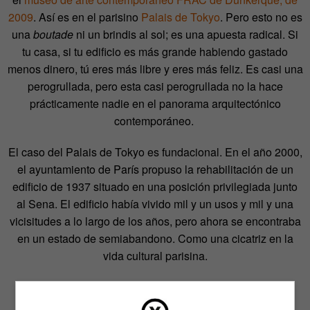
2009
. Así es en el parisino
Palais de Tokyo
. Pero esto no es
una
boutade
ni un brindis al sol; es una apuesta radical. Si
tu casa, si tu edificio es más grande habiendo gastado
menos dinero, tú eres más libre y eres más feliz. Es casi una
perogrullada, pero esta casi perogrullada no la hace
prácticamente nadie en el panorama arquitectónico
contemporáneo.
El caso del Palais de Tokyo es fundacional. En el año 2000,
el ayuntamiento de París propuso la rehabilitación de un
edificio de 1937 situado en una posición privilegiada junto
al Sena. El edificio había vivido mil y un usos y mil y una
vicisitudes a lo largo de los años, pero ahora se encontraba
en un estado de semiabandono. Como una cicatriz en la
vida cultural parisina.
El problema era que, para intentar curar esa cicatriz, se
disponía de un presupuesto muy reducido. Con ese