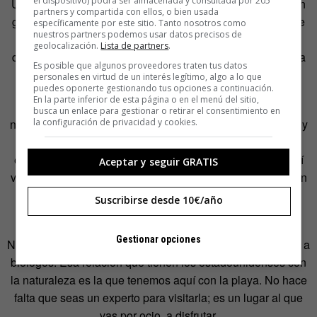
el dispositivo) podrá ser almacenada y consultada por 205
Univisión, le daba vueltas a varios temas. Llevaba años en
partners y compartida con ellos, o bien usada
grandes corporaciones y no me sentía muy a gusto porque
específicamente por este sitio. Tanto nosotros como
nuestros partners podemos usar datos precisos de
ahí no puedes dar personalidad al producto al que te
geolocalización.
Lista de partners
.
dedicas. A la vez, estaba muy saturado de lo digital: de ir a
Es posible que algunos proveedores traten tus datos
por el clic, de buscar
engagement
…
personales en virtud de un interés legítimo, algo a lo que
puedes oponerte gestionando tus opciones a continuación.
En la parte inferior de esta página o en el menú del sitio,
Para quitarnos el estrés empecé a viajar por parques
busca un enlace para gestionar o retirar el consentimiento en
la configuración de privacidad y cookies.
naturales y ahí me di cuenta de que hay una diferencia muy
grande entre la forma en la que los españoles y los
estadounidenses nos relacionamos con la naturaleza. Allí
Aceptar y seguir GRATIS
van cientos de autobuses de jubilados a ver el Gran Cañón
del Colorado, hay cientos de excursiones, alaban su
Suscribirse desde 10€/año
naturaleza… En España no hay nada parecido.
Gestionar opciones
No se trata Doñana como un lugar de ocio; solo le interesa a
biólogos. Esa relación que tienen los estadounidenses con
la naturaleza es la que tenemos aquí con la playa. No hace
falta que seas un experto para visitarla; es un lugar al que
vas por ocio, a disfrutar.