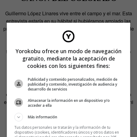
Guillermo López Linares vive entre el campo y el mar. Esta
entrevista estaría en su hábitat si hubiéramos arrojado las
preguntas al césped y hubiésemos colado las notas altas de
las interrogaciones en el canto de los pájaros, pero no es
posible. Lo más que podemos hacer es recurrir a la
Yorokobu ofrece un modo de navegación
tecnología para conectar la brisa de Málaga con el asfalto
gratuito, mediante la aceptación de
de Madrid.
cookies con los siguientes fines:
Ring, ring…
Publicidad y contenido personalizados, medición de
publicidad y contenido, investigación de audiencia y
—Salvaje
es una publicación con un planteamiento muy
desarrollo de servicios
distinto a lo que hay en los quioscos sobre naturaleza. No
Almacenar la información en un dispositivo y/o
es una revista especializada en deporte extremo, ni caza, ni
acceder a ella
ecología… Trae una visión nueva. ¿Cómo se forjó esta
forma de entender la naturaleza?
Más información
Tus datos personales se tratarán y la información de tu
—
Cuando vivía en Estados Unidos y trabajaba en
dispositivo (cookies, identificadores únicos y otros datos en