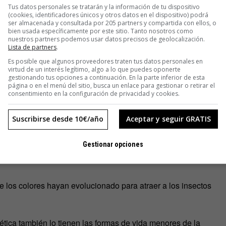
Tus datos personales se tratarán y la información de tu dispositivo
(cookies, identificadores únicos y otros datos en el dispositivo) podrá
ser almacenada y consultada por 205 partners y compartida con ellos, o
bien usada específicamente por este sitio. Tanto nosotros como
sible para mí y para otras personas, creo yo.
nuestros partners podemos usar datos precisos de geolocalización.
Lista de partners
.
edo apreciar la belleza de una flor.
Es posible que algunos proveedores traten tus datos personales en
virtud de un interés legítimo, algo a lo que puedes oponerte
gestionando tus opciones a continuación. En la parte inferior de esta
que lo que ve él.
página o en el menú del sitio, busca un enlace para gestionar o retirar el
consentimiento en la configuración de privacidad y cookies.
mplicadas acciones que tienen lugar en su interior y que
Suscribirse desde 10€/año
Aceptar y seguir GRATIS
Gestionar opciones
a dimensión que capta la vista, sino que se puede ir más allá,
e los colores hayan evolucionado para atraer a los insectos
tética también lo tienen las formas de vida menores de la