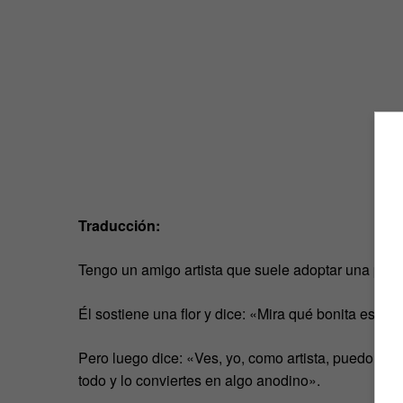
Traducción:
Tengo un amigo artista que suele adoptar una post
Él sostiene una flor y dice: «Mira qué bonita es», 
Pero luego dice: «Ves, yo, como artista, puedo ver l
todo y lo conviertes en algo anodino».