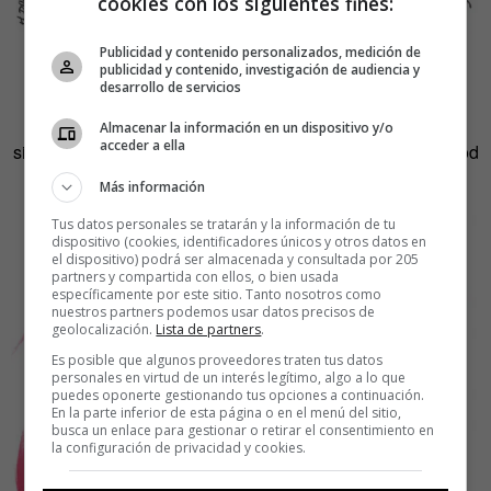
cookies con los siguientes fines:
Publicidad y contenido personalizados, medición de
Marrero dibuja a mano alzada. Usa el collage y fotos
publicidad y contenido, investigación de audiencia y
desarrollo de servicios
intervenidas pero sólo emplea técnicas manuales, nada
digital. Sus temas favoritos: «La religión, lo oculto, lo
Almacenar la información en un dispositivo y/o
acceder a ella
siniestro, el porno gay de los años 50 a los 70, el Hollywood
clásico, las imágenes de poder, lo autobiográfico…».
Más información
Tus datos personales se tratarán y la información de tu
dispositivo (cookies, identificadores únicos y otros datos en
el dispositivo) podrá ser almacenada y consultada por 205
partners y compartida con ellos, o bien usada
específicamente por este sitio. Tanto nosotros como
nuestros partners podemos usar datos precisos de
geolocalización.
Lista de partners
.
Es posible que algunos proveedores traten tus datos
personales en virtud de un interés legítimo, algo a lo que
puedes oponerte gestionando tus opciones a continuación.
En la parte inferior de esta página o en el menú del sitio,
busca un enlace para gestionar o retirar el consentimiento en
la configuración de privacidad y cookies.