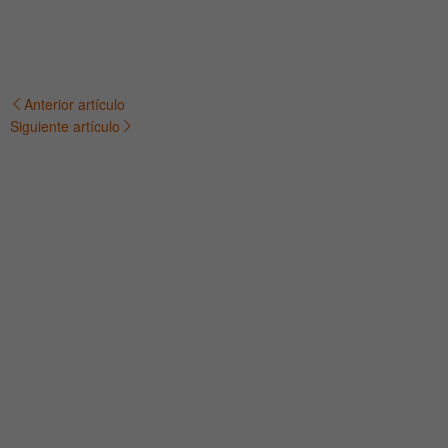
Anterior artículo
Navegación
Siguiente artículo
de
entradas