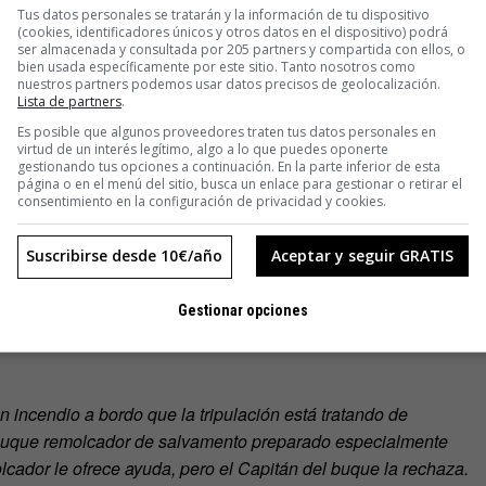
rcelona, explica que los remolcadores deben estar operativos
Tus datos personales se tratarán y la información de tu dispositivo
(cookies, identificadores únicos y otros datos en el dispositivo) podrá
te los 365 días del año. «Además de realizar operaciones de
ser almacenada y consultada por 205 partners y compartida con ellos, o
nes de seguridad tanto en el puerto como en zonas anexas,
bien usada específicamente por este sitio. Tanto nosotros como
nuestros partners podemos usar datos precisos de geolocalización.
ación, el salvamento de buques y la lucha contra incendios».
Lista de partners
.
Es posible que algunos proveedores traten tus datos personales en
 que el capitán la haya pedido cuando observan que el
virtud de un interés legítimo, algo a lo que puedes oponerte
gestionando tus opciones a continuación. En la parte inferior de esta
itán rechaza la asistencia, no existe derecho a ninguna
página o en el menú del sitio, busca un enlace para gestionar o retirar el
ha asistencia sea prestada.
consentimiento en la configuración de privacidad y cookies.
la prestación de un auxilio o salvamento con resultado útil
Suscribirse desde 10€/año
Aceptar y seguir GRATIS
a sido fijada con anterioridad, será establecida por los
stos valoran la dificultad y peligro del salvamento.
Gestionar opciones
incendio a bordo que la tripulación está tratando de
n buque remolcador de salvamento preparado especialmente
olcador le ofrece ayuda, pero el Capitán del buque la rechaza.