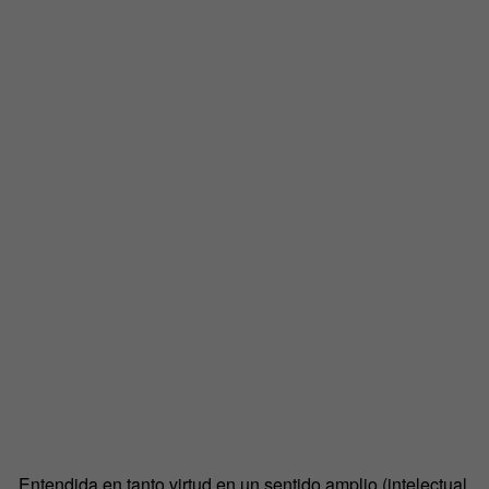
Entendida en tanto virtud en un sentido amplio (intelectual,