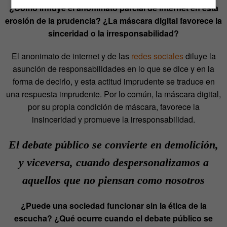
¿Cómo influye el anonimato parcial de internet en esta
erosión de la prudencia? ¿La máscara digital favorece la
sinceridad o la irresponsabilidad?
El anonimato de internet y de las
redes sociales
diluye la
asunción de responsabilidades en lo que se dice y en la
forma de decirlo, y esta actitud imprudente se traduce en
una respuesta imprudente. Por lo común, la máscara digital,
por su propia condición de máscara, favorece la
insinceridad y promueve la irresponsabilidad.
El debate público se convierte en demolición,
y viceversa, cuando despersonalizamos a
aquellos que no piensan como nosotros
¿Puede una sociedad funcionar sin la ética de la
escucha? ¿Qué ocurre cuando el debate público se