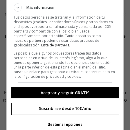
prisa, mientras que el criterio solo puede nacer de la
Más información
reflexión y del conocimiento en sus tres formas principales:
Tus datos personales se tratarán y la información de tu
el enciclopédico
, que es el que hemos atesorado en
dispositivo (cookies, identificadores únicos y otros datos en
el dispositivo) podrá ser almacenada y consultada por 205
nuestra formación, sea sistemática y programada o sea
partners y compartida con ellos, o bien usada
autodidacta, a lo largo de nuestra vida;
el empírico
, que se
específicamente por este sitio. Tanto nosotros como
nuestros partners podemos usar datos precisos de
sigue, sobre todo, de nuestra experiencia personal y
geolocalización.
Lista de partners
.
también de la ajena, y
el crítico
, que solo es posible si
Es posible que algunos proveedores traten tus datos
existen los otros dos y que también se nutre del
personales en virtud de un interés legítimo, algo a lo que
puedes oponerte gestionando tus opciones a continuación.
conocimiento, las experiencias y las opiniones de los
En la parte inferior de esta página o en el menú del sitio,
demás cuando están fundamentadas con la necesaria
busca un enlace para gestionar o retirar el consentimiento en
la configuración de privacidad y cookies.
solidez.
Para que un ciudadano distinga una opinión fundada de un
Aceptar y seguir GRATIS
reflejo social, esas diferentes dimensiones del conocimiento
a las que nos hemos referido tienen que estar definidas y
Suscribirse desde 10€/año
equilibradas, y para eso hay que impulsarlas desde el
primer momento.
Gestionar opciones