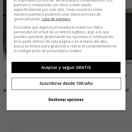
el dispositivo) podrá ser almacenada y consultada por 205
partners y compartida con ellos, o bien usada
específicamente por este sitio. Tanto nosotros como
nuestros partners podemos usar datos precisos de
geolocalización.
Lista de partners
.
Es posible que algunos proveedores traten tus datos
personales en virtud de un interés legítimo, algo a lo que
puedes oponerte gestionando tus opciones a continuación.
En la parte inferior de esta página o en el menú del sitio,
busca un enlace para gestionar o retirar el consentimiento en
la configuración de privacidad y cookies.
Companions Detail
Aceptar y seguir GRATIS
Albrecht recuerda que se le quedó grabada una respuesta
de una entrevista que leyó, que decía que la suerte
Suscribirse desde 10€/año
acompaña al que trabaja duro. «Esto nos pone a todos en el
mismo nivel y lo que nos separa es nuestra propia
Gestionar opciones
motivación», concluye; pero, sin embargo, no para.