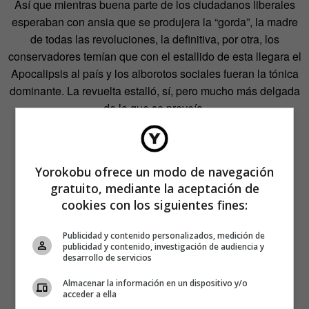
Así que mientras buena parte de los ciudadanos liberales
esperaban con ansia que se produjera la “gorda”, la madre
de todas las revoluciones, la definitiva, por otra, los
conservadores temían que con el estallido de esta llegara el
Apocalipsis al país y los alborotos sociales fueran la tónica
dominante. La revuelta estalló, sí, pero mucho más delgada
de lo que se preveía.
Yorokobu ofrece un modo de navegación
gratuito, mediante la aceptación de
cookies con los siguientes fines:
Publicidad y contenido personalizados, medición de
publicidad y contenido, investigación de audiencia y
desarrollo de servicios
Almacenar la información en un dispositivo y/o
acceder a ella