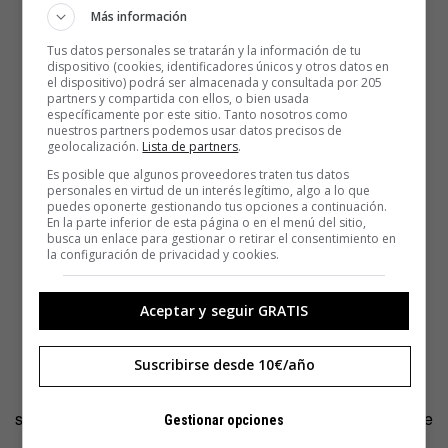
Más información
Tus datos personales se tratarán y la información de tu
dispositivo (cookies, identificadores únicos y otros datos en
el dispositivo) podrá ser almacenada y consultada por 205
partners y compartida con ellos, o bien usada
específicamente por este sitio. Tanto nosotros como
nuestros partners podemos usar datos precisos de
geolocalización.
Lista de partners
.
Es posible que algunos proveedores traten tus datos
personales en virtud de un interés legítimo, algo a lo que
puedes oponerte gestionando tus opciones a continuación.
En la parte inferior de esta página o en el menú del sitio,
busca un enlace para gestionar o retirar el consentimiento en
la configuración de privacidad y cookies.
Aceptar y seguir GRATIS
Suscribirse desde 10€/año
La frase “armarse la gorda”, sin embargo, quedó para
siempre en nuestro idioma como augurio o constatación de
Gestionar opciones
una buena trifulca.