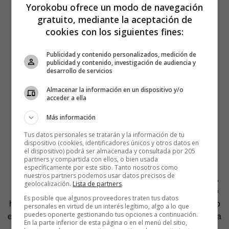
Yorokobu ofrece un modo de navegación
gratuito, mediante la aceptación de
cookies con los siguientes fines:
Publicidad y contenido personalizados, medición de
publicidad y contenido, investigación de audiencia y
desarrollo de servicios
Almacenar la información en un dispositivo y/o
acceder a ella
Más información
Tus datos personales se tratarán y la información de tu
dispositivo (cookies, identificadores únicos y otros datos en
el dispositivo) podrá ser almacenada y consultada por 205
partners y compartida con ellos, o bien usada
específicamente por este sitio. Tanto nosotros como
nuestros partners podemos usar datos precisos de
Cuando transmites una confidencia recibida bajo secreto,
geolocalización.
Lista de partners
.
no estás haciendo nada que la persona que te susurró no
Es posible que algunos proveedores traten tus datos
hiciese: ¡te dijo que no se lo contases a nadie, pero él te lo
personales en virtud de un interés legítimo, algo a lo que
está contando a ti! «Si yo digo que la realidad se estructura
puedes oponerte gestionando tus opciones a continuación.
En la parte inferior de esta página o en el menú del sitio,
en términos de
Nadie +1
, si invito a mi amigo a ese