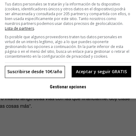
Tus datos personales se tratarán y la información de tu dispositivo
(cookies, identificadores únicos y otros datos en el dispositivo) podrá
ser almacenada y consultada por 205 partners y compartida con ellos, o
n un primer momento, aunque también estamos experimentando
bien usada específicamente por este sitio. Tanto nosotros como
os hacer
análisis
un poco más en profundidad sobre
nuestros partners podemos usar datos precisos de geolocalización.
Lista de partners
.
s. Se trata de un ejercicio de ensayo y error. Si este tipo de
Es posible que algunos proveedores traten tus datos personales en
 no, la quitaremos y punto. También queremos probar una
virtud de un interés legítimo, algo a lo que puedes oponerte
da
”.
gestionando tus opciones a continuación. En la parte inferior de esta
página o en el menú del sitio, busca un enlace para gestionar o retirar el
consentimiento en la configuración de privacidad y cookies.
al productor de contenidos y a los consumidores de esos
res pidan al periodista qué quiere consumir?
No al estilo de
Suscribirse desde 10€/año
Aceptar y seguir GRATIS
los criterios profesionales, la legalidad y el prisma del
 esta vía y en unos meses decidiremos si la mantenemos o
Gestionar opciones
entes de financiación en la publicidad. Si luego es
Yo mismo tengo otras vías con las que financiarme: doy clase
rias cosas más”.