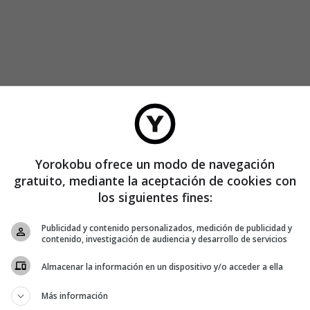
Yorokobu ofrece un modo de navegación
gratuito, mediante la aceptación de cookies con
los siguientes fines:
nan, pero otros prefieren negociar antes para evitar
Publicidad y contenido personalizados, medición de publicidad y
contenido, investigación de audiencia y desarrollo de servicios
dólares y se tarda 18 meses defenderse de este tipo de
sumir para una startup que está intentando salir adelante.
Almacenar la información en un dispositivo y/o acceder a ella
n la misma situación de Fark decidieron llegar a acuerdos
o negociar con ellos que meterse en un juicio», añadió
Más información