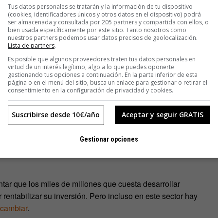
Tus datos personales se tratarán y la información de tu dispositivo
(cookies, identificadores únicos y otros datos en el dispositivo) podrá
ser almacenada y consultada por 205 partners y compartida con ellos, o
oner de manifiesto la necesidad de repensar las patentes y
bien usada específicamente por este sitio. Tanto nosotros como
nuestros partners podemos usar datos precisos de geolocalización.
pyright incluidas en la constitución estadounidense dicen que
Lista de partners
.
iencia y las artes, pero están siendo utilizadas para hacer lo
Es posible que algunos proveedores traten tus datos personales en
frecuentemente carecen de sentido.
virtud de un interés legítimo, algo a lo que puedes oponerte
gestionando tus opciones a continuación. En la parte inferior de esta
página o en el menú del sitio, busca un enlace para gestionar o retirar el
tante que la idea. Facebook no fue la primera, ni mucho,
consentimiento en la configuración de privacidad y cookies.
upo ejecutarlo mejor que nadie.
Suscribirse desde 10€/año
Aceptar y seguir GRATIS
asta miles de millones de dólares para comprar patentes de
ero podría haber sido destinado a crear nuevos negocios pero
Gestionar opciones
ir esta fórmula para blindarse de eventuales problemas
ar que los miles de millones que cuesta desarrollar
rentabilizar su inversión. Pero incluso en este sector hay
 cambiar
.