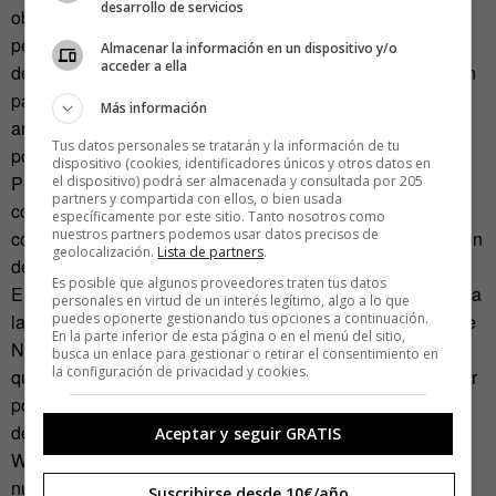
desarrollo de servicios
obstáculos al equipo de Frank Winter con recortes de
personal y recortes económicos. Personajes oscuros y
Almacenar la información en un dispositivo y/o
acceder a ella
deshonestos dentro del Ejército que es posible que acaben
pagando sus errores y pecados. (Más de cien años de cine
Más información
americano enseñan que «el sistema funciona bien
Tus datos personales se tratarán y la información de tu
porque expulsa a las manzanas podridas»).
dispositivo (cookies, identificadores únicos y otros datos en
Pero por encima de todo la idea de que es necesario
el dispositivo) podrá ser almacenada y consultada por 205
partners y compartida con ellos, o bien usada
conseguir la bomba atómica antes que los nazis y que los
específicamente por este sitio. Tanto nosotros como
nuestros partners podemos usar datos precisos de
comunistas. Más que para acabar la guerra, es una cuestión
geolocalización.
Lista de partners
.
de hegemonía.
Es posible que algunos proveedores traten tus datos
En ningún momento
Manhattan
introduce la tesis contraria a
personales en virtud de un interés legítimo, algo a lo que
la bomba atómica. Sí hay una advertencia del personaje de
puedes oponerte gestionando tus opciones a continuación.
En la parte inferior de esta página o en el menú del sitio,
Niels Bohr: para crear un arma de destrucción masiva hay
busca un enlace para gestionar o retirar el consentimiento en
la configuración de privacidad y cookies.
que ser muy fuerte para aceptar las consecuencias y dormir
por las noches. (El verdadero Niels Bohr se convirtió en un
defensor del desarme nuclear acabada la guerra). Frank
Aceptar y seguir GRATIS
Winter no tiene ese problema: recuerda en la pizarra el
número de bajas norteamericanas hasta la fecha.
Suscribirse desde 10€/año