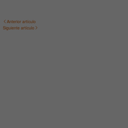
Anterior artículo
Navegación
Siguiente artículo
de
entradas