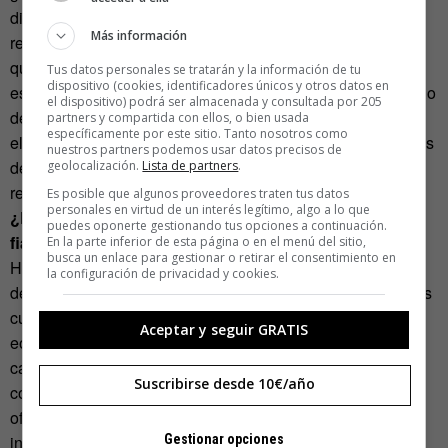
distintos lobbies. Ahora, están pegando una patada a las
Más información
renovables, que es el único sector en el que tenemos algo
que decir. El día que el petróleo y el gas empiece a
Tus datos personales se tratarán y la información de tu
dispositivo (cookies, identificadores únicos y otros datos en
escasear no estaremos preparados, porque todo lo contrario
el dispositivo) podrá ser almacenada y consultada por 205
de lo que deberíamos hacer: Reducir el uso del coche,
partners y compartida con ellos, o bien usada
específicamente por este sitio. Tanto nosotros como
electrificar ferrocarriles para transporte de mercancía, trenes
nuestros partners podemos usar datos precisos de
de media velocidad que son más eficientes que los AVE,
geolocalización.
Lista de partners
.
rehabilitar las viviendas para evitar la pérdida energética…
Es posible que algunos proveedores traten tus datos
personales en virtud de un interés legítimo, algo a lo que
¿Las primas a las renovables de Zapatero fueron un
puedes oponerte gestionando tus opciones a continuación.
fiasco?
En la parte inferior de esta página o en el menú del sitio,
busca un enlace para gestionar o retirar el consentimiento en
Hay que aclarar que primas reciben todas las energías,
la configuración de privacidad y cookies.
desde la nuclear al carbón, que está subvencionada por los
cuatro costados. Las primas funcionaron muy bien para la
Aceptar y seguir GRATIS
eólica, porque permitieron desarrollar una industria. En el
caso de la solar fotovoltaica se hizo bastante mal, a todo
Suscribirse desde 10€/año
correr: los paneles se compraron a China porque no había
oferta en España, así que acabamos subvencionando la
Gestionar opciones
industria china.