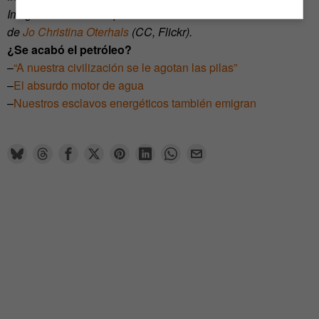
Imagen: Plataformas petrolíferas en el Mar del Norte. Foto
de
Jo Christina Oterhals
(CC, Flickr).
¿Se acabó el petróleo?
–
“A nuestra civilización se le agotan las pilas”
–
El absurdo motor de agua
–
Nuestros esclavos energéticos también emigran