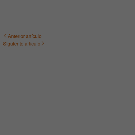
Anterior artículo
Navegación
Siguiente artículo
de
entradas