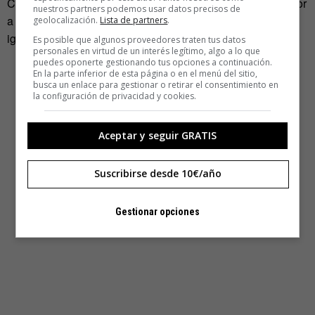
Con todo lo dicho, la duda permanece: ¿Por qué tanto temor
nuestros partners podemos usar datos precisos de
a los espóileres? Deberíamos aprender a vivir con ellos
geolocalización.
Lista de partners
.
igual que hacían nuestras madres y abuelas.
Es posible que algunos proveedores traten tus datos
personales en virtud de un interés legítimo, algo a lo que
puedes oponerte gestionando tus opciones a continuación.
En la parte inferior de esta página o en el menú del sitio,
busca un enlace para gestionar o retirar el consentimiento en
la configuración de privacidad y cookies.
Aceptar y seguir GRATIS
Suscribirse desde 10€/año
Gestionar opciones