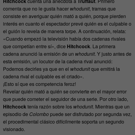
Hitchcock
cuenta una anécdota a
Truffaut
. Primero
comenta que no le gusta hacer
whodunit
, tramas que
consiste en averiguar quién mató a quién, porque pierden
interés en cuanto el espectador prevé quién es el culpable o
el guión lo revela de manera torpe. A continuación, relata:
«Cuando empezó la televisión había dos cadenas rivales
que competían entre sí», dice
Hitchcock
. La primera
cadena anunció la emisión de un
whodunit
. Y justo antes de
esta emisión, un locutor de la cadena rival anunció:
Podemos decirles ya que en el
whodunit
que emitirá la
cadena rival el culpable es el criado».
¡Esto sí que es competencia feroz!
Revelar quién mató a quién se convierte en el mayor error
que puede cometer el seguidor de una serie. Por otro lado,
Hitchcock
tenía razón sobre los
whodunit
. Mientras que un
episodio de
Colombo
puede ser disfrutado por segunda vez,
el procedimental clásico difícilmente soporta un segundo
visionado.