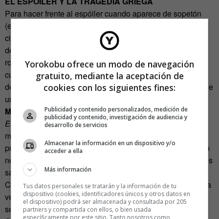
EL ESPÓILER Y LA TRAGEDIA GRIEGA
Para hacer frente al espóiler cuando aparece de sopetón
(excepto quién mató a quién) se debería considerar que
ciertas circunstancias son inevitables. Como las tragedias
de noticias. En los titulares de las noticias se habla de
robos, crímenes, raptos y no por ello dejamos de leer el
Yorokobu ofrece un modo de navegación
cuerpo. Cuando supe que X moría al final de la temporada
gratuito, mediante la aceptación de
de W a manos de Y esperé con ansia el momento, igual que
cookies con los siguientes fines:
uno espera la resolución de una tragedia griega.
Publicidad y contenido personalizados, medición de
MIRAR EL ESPÓILER COMO UN FLASHFORWARD
publicidad y contenido, investigación de audiencia y
El crepúsculo de los dioses
comienza con el protagonista
desarrollo de servicios
muerto en una piscina narrando cómo llegó allí. No es la
Almacenar la información en un dispositivo y/o
primera película que se abre con la muerte del héroe y esto
acceder a ella
no impide que la veamos. El problema al fin y al cabo, no es
Más información
saber qué ocurrirá, si no que la narración sea desmañada.
Cuando la narración nos ha atrapado estamos dispuestos a
Tus datos personales se tratarán y la información de tu
dispositivo (cookies, identificadores únicos y otros datos en
ver cuatro o cinco veces la misma película o revisar una
el dispositivo) podrá ser almacenada y consultada por 205
serie completa.
partners y compartida con ellos, o bien usada
específicamente por este sitio. Tanto nosotros como