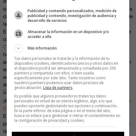
imperaba el miedo a un desastre nuclear, a los misiles
cubanos… Estos hippies se fueron al monte y abandonan la
Publicidad y contenido personalizados, medición de
civilización tal y como la conocían. Pero no prescindieron de
publicidad y contenido, investigación de audiencia y
desarrollo de servicios
la tecnología”.
El manual de instrucciones de esa nueva civilización se fue
Almacenar la información en un dispositivo y/o
acceder a ella
construyendo en un fanzine. Se llamaba
Whole Earth
Catalog
y su editor, Stewart Brand, hablaba de objetos que
Más información
harían posible una forma de vida más creativa y más
Tus datos personales se tratarán y la información de tu
autónoma (libros, ropa, máquinas, semillas…). Su intención
dispositivo (cookies, identificadores únicos y otros datos en
el dispositivo) podrá ser almacenada y consultada por 205
era animar a sus lectores a diseñar un estilo de vida propio
partners y compartida con ellos, o bien usada
en vez de asumir, sin cuestionárselo, lo que la cultura
específicamente por este sitio. Tanto nosotros como
nuestros partners podemos usar datos precisos de
dominante pretendía imponer.
geolocalización.
Lista de partners
.
Es posible que algunos proveedores traten tus datos
(Imagen de
Wikimedia Commons
reproducida bajo
licencia
personales en virtud de un interés legítimo, algo a lo que
puedes oponerte gestionando tus opciones a continuación.
CC
)
En la parte inferior de esta página o en el menú del sitio,
El primer número apareció en 1968. Tres años después la
busca un enlace para gestionar o retirar el consentimiento en
la configuración de privacidad y cookies.
publicación consiguió un Premio National Book. Un hito en
la historia de esos galardones porque, hasta entonces,