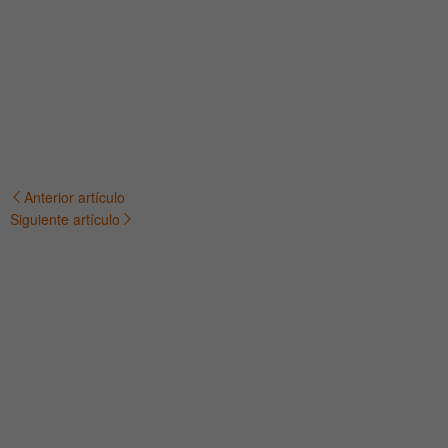
Anterior artículo
Navegación
Siguiente artículo
de
entradas