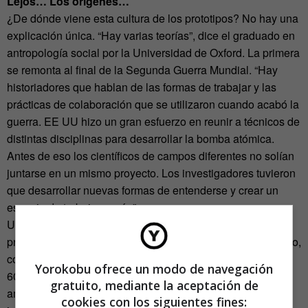
Lejos… Los orígenes…
¿De dónde viene esta cultura de los prototipos? No hay una
explicación única. “Hay varias teorías”, dice el graduado en
antropología social por la Universidad de Oxford. La primera
se remonta al final de la Segunda Guerra Mundial. “Hay
historiadores que hablan de las formas de trabajar y las
prácticas de colaboración que se utilizaron cuando acabó la
guerra. EE UU hizo un gran esfuerzo en reunir a técnicos de
distintas disciplinas para desarrollar la bomba atómica.
Antes de eso los científicos de campos diferentes no solían
juntarse en un mismo proyecto. Los investigadores tuvieron
que desarrollar nuevas formas de entenderse y crear un
espacio de trabajo común”.
Una segunda teoría lleva los orígenes de la cultura de los
prototipos a la cibercultura, entendida, según el antropólogo,
como “la última expresión de la contracultura de los años
Yorokobu ofrece un modo de navegación
60. Los hippies que vivían en California despotricaban del
gratuito, mediante la aceptación de
ambiente rancio de la Guerra Fría. Era un escenario donde
cookies con los siguientes fines: