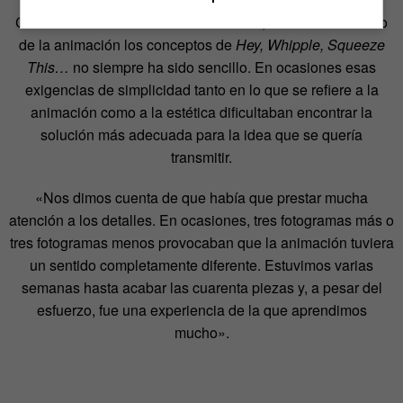
Como demuestra el caso de
Visualizar
, trasladar al mundo
de la animación los conceptos de
Hey, Whipple, Squeeze
This…
no siempre ha sido sencillo. En ocasiones esas
exigencias de simplicidad tanto en lo que se refiere a la
animación como a la estética dificultaban encontrar la
solución más adecuada para la idea que se quería
transmitir.
«Nos dimos cuenta de que había que prestar mucha
atención a los detalles. En ocasiones, tres fotogramas más o
tres fotogramas menos provocaban que la animación tuviera
un sentido completamente diferente. Estuvimos varias
semanas hasta acabar las cuarenta piezas y, a pesar del
esfuerzo, fue una experiencia de la que aprendimos
mucho».