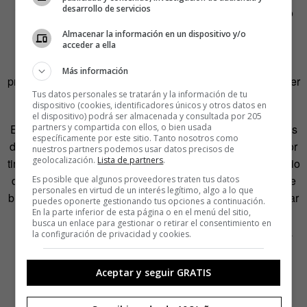
desarrollo de servicios
incendio en una penitenciaría de Honduras deja un rastro
de cientos de muertos, y de muchos más desaparecidos.
Almacenar la información en un dispositivo y/o
Los reclusos ven aquí su mejor opción para comenzar de
acceder a ella
nuevo, pues sus engrasados contactos con el hampa les
Más información
proveerán de documentación fresca. Algunos querrán volver
Tus datos personales se tratarán y la información de tu
con sus esposas y familias… Otros no.
dispositivo (cookies, identificadores únicos y otros datos en
el dispositivo) podrá ser almacenada y consultada por 205
El pack para un neovivo se compone de pasaporte, tarjetas
partners y compartida con ellos, o bien usada
específicamente por este sitio. Tanto nosotros como
de crédito, publicación de esquelas en los diarios de mayor
nuestros partners podemos usar datos precisos de
geolocalización.
Lista de partners
.
tirada, una visita a un cirujano plástico de confianza (cambio
de huellas dactilares y retoques faciales) y un buen fajo de
Es posible que algunos proveedores traten tus datos
personales en virtud de un interés legítimo, algo a lo que
billetes. Podemos ir ahorrando durante toda la vida para dar
puedes oponerte gestionando tus opciones a continuación.
En la parte inferior de esta página o en el menú del sitio,
el cambiazo al cumplir… digamos 60. Es una modalidad
busca un enlace para gestionar o retirar el consentimiento en
más drástica que el típico plan de pensiones, y frente a la
la configuración de privacidad y cookies.
actual volatilidad de los mercados no parece una opción
descabellada, después de todo..
Aceptar y seguir GRATIS
Es preciso leer minuciosamente las noticias en busca de