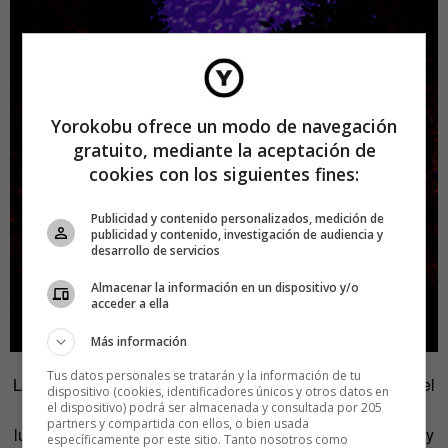
Yorokobu ofrece un modo de navegación
gratuito, mediante la aceptación de
cookies con los siguientes fines:
Publicidad y contenido personalizados, medición de
publicidad y contenido, investigación de audiencia y
desarrollo de servicios
Almacenar la información en un dispositivo y/o
acceder a ella
Más información
Tus datos personales se tratarán y la información de tu
Los colores que utilizan son, principalmente, el amarillo y el
dispositivo (cookies, identificadores únicos y otros datos en
blanco, ya que estas luces están inspiradas en las
el dispositivo) podrá ser almacenada y consultada por 205
partners y compartida con ellos, o bien usada
luciérnagas. Pero en función del encargo que se les haga y
específicamente por este sitio. Tanto nosotros como