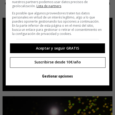
nuestros partners podemos usar datos precisos de
el lugar donde se vayan a lanzar, pueden ampliar la gama
geolocalización.
Lista de partners
.
de colores.
Es posible que algunos proveedores traten tus datos
personales en virtud de un interés legítimo, algo a lo que
puedes oponerte gestionando tus opciones a continuación.
En la parte inferior de esta página o en el menú del sitio,
busca un enlace para gestionar o retirar el consentimiento en
la configuración de privacidad y cookies.
Aceptar y seguir GRATIS
Suscribirse desde 10€/año
Gestionar opciones