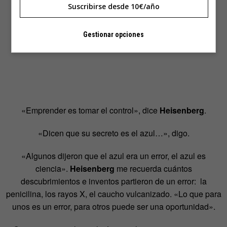
Suscribirse desde 10€/año
Gestionar opciones
«Emprender es tomar el control», dice
Heisenberg
.
«Dicen que su secreto es el azul…», digo.
«Algunos dijeron que el azul era un error, el azul es
ciencia».
Heisenberg
me recuerda cuántos
descubrimientos e inventos partieron de un error: la
penicilina, los rayos X, el caucho vulcanizado. «Lo que para
unos es un error, para otros puede ser una oportunidad».