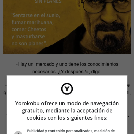
«Hay un mercado y uno tiene los conocimientos
necesarios. ¿Y después?», digo.
«Planes. Necesitas planes», dice
Heisenberg
. «Hay gente
que necesita lo que haces, pero si no pueden llegar hasta ti,
tendrás que llegar hasta ellos. Eso significa darlo todo: el
Yorokobu ofrece un modo de navegación
tiempo y las energías. Sentarse en el suelo, fumar
gratuito, mediante la aceptación de
marihuana, comer Cheetos y masturbarse no son planes».
cookies con los siguientes fines:
Publicidad y contenido personalizados, medición de