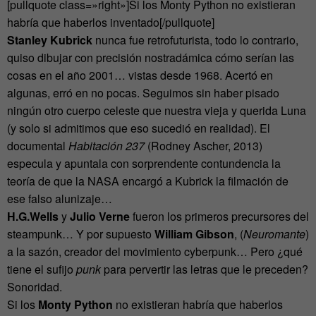
[pullquote class=»right»]Si los Monty Python no existieran
habría que haberlos inventado[/pullquote]
Stanley Kubrick
nunca fue retrofuturista, todo lo contrario,
quiso dibujar con precisión nostradámica cómo serían las
cosas en el año 2001… vistas desde 1968. Acertó en
algunas, erró en no pocas. Seguimos sin haber pisado
ningún otro cuerpo celeste que nuestra vieja y querida Luna
(y solo si admitimos que eso sucedió en realidad). El
documental
Habitación 237
(Rodney Ascher, 2013)
especula y apuntala con sorprendente contundencia la
teoría de que la NASA encargó a Kubrick la filmación de
ese falso alunizaje…
H.G.Wells
y
Julio Verne
fueron los primeros precursores del
steampunk… Y por supuesto
William Gibson
, (
Neuromante
)
a la sazón, creador del movimiento cyberpunk… Pero ¿qué
tiene el sufijo
punk
para pervertir las letras que le preceden?
Sonoridad.
Si los
Monty Python
no existieran habría que haberlos