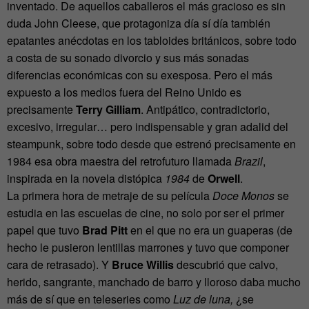
inventado. De aquellos caballeros el más gracioso es sin
duda John Cleese, que protagoniza día sí día también
epatantes anécdotas en los tabloides británicos, sobre todo
a costa de su sonado divorcio y sus más sonadas
diferencias económicas con su exesposa. Pero el más
expuesto a los medios fuera del Reino Unido es
precisamente
Terry Gilliam
. Antipático, contradictorio,
excesivo, irregular… pero indispensable y gran adalid del
steampunk, sobre todo desde que estrenó precisamente en
1984 esa obra maestra del retrofuturo llamada
Brazil
,
inspirada en la novela distópica
1984
de
Orwell
.
La primera hora de metraje de su película
Doce Monos
se
estudia en las escuelas de cine, no solo por ser el primer
papel que tuvo
Brad Pitt
en el que no era un guaperas (de
hecho le pusieron lentillas marrones y tuvo que componer
cara de retrasado). Y
Bruce Willis
descubrió que calvo,
herido, sangrante, manchado de barro y lloroso daba mucho
más de sí que en teleseries como
Luz de luna,
¿se