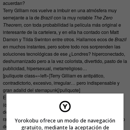
acuerdan?
Terry Gilliam nos vuelve a imbuir en una atmósfera muy
semejante a la de
Brazil
con la muy notable
The Zero
Theorem,
con toda probabilidad la película más original e
interesante de la cartelera, y en ella ha contado con Matt
Damon y Tilda Swinton entre otros. Hallamos ecos de
Brazil
en muchos instantes, pero sobre todo nos sorprenden las
soluciones tecnológicas de ese ¿Londres? hiperconectado,
deshumanizado pero a la vez colorista, divertido, pasto de la
publicidad, hipersexual, metarreligioso…
[pullquote class=»left»]Terry Gilliam es antipático,
contradictorio, excesivo, irregular… pero indispensable y
gran adalid del stemapunk[/pullquote]
El protagonista vive solo en el interior de una gran iglesia
(que ha obtenido mediante una ventajosa subasta tras
desahuciar a una orden monástica con voto de silencio,
razón por la que no pudo defenderse del atropello) rodeado
Yorokobu ofrece un modo de navegación
de sensores, y trabajando en un oscuro proyecto de la
gratuito, mediante la aceptación de