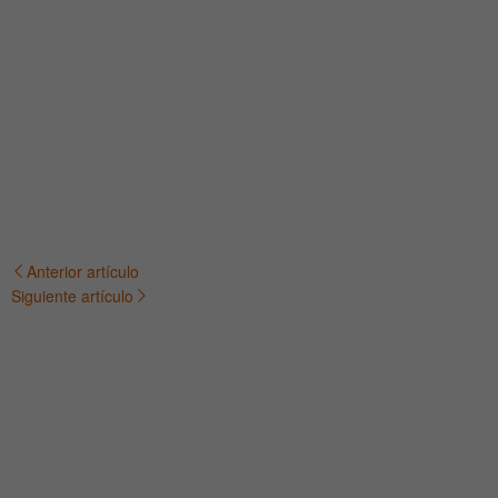
Anterior artículo
Navegación
Siguiente artículo
de
entradas