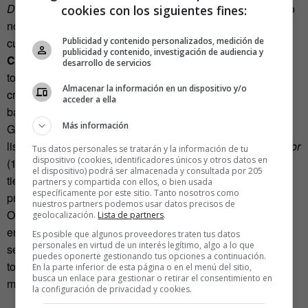
Dirección
para desentrañar el otro lado del
Big Bang
. Pero
cookies con los siguientes fines:
no se asusten, la peli no va de matemáticas, ni de física
Publicidad y contenido personalizados, medición de
cuántica como la bella y espesa
Interestellar
de
publicidad y contenido, investigación de audiencia y
Christopher Nolan
. En el fondo habla de la necesidad de
desarrollo de servicios
tocarnos y de sentirnos, y sobre todo, de la necesidad de
Almacenar la información en un dispositivo y/o
creer en algo… aunque sea en una estupidez. En eso se
acceder a ella
basan las religiones, ¿no?
Más información
Gilliam es extraordinariamente versátil, y firmó también la
lisérgica
Miedo y asco en Las Vegas
(1998),
El rey pescador
Tus datos personales se tratarán y la información de tu
dispositivo (cookies, identificadores únicos y otros datos en
(1991) o L
as aventuras del barón Munchausen
(1989), que
el dispositivo) podrá ser almacenada y consultada por 205
tiene ya resonancias steampunk en su alocado diseño de
partners y compartida con ellos, o bien usada
específicamente por este sitio. Tanto nosotros como
producción.
nuestros partners podemos usar datos precisos de
Otro buen ejemplo de atmósfera retrofuturista la
geolocalización.
Lista de partners
.
encontramos en
Dune
(David Lynch, 1984). Es curioso
Es posible que algunos proveedores traten tus datos
personales en virtud de un interés legítimo, algo a lo que
señalar que el vapor juega un papel estético importante en
puedes oponerte gestionando tus opciones a continuación.
todos estos escenarios, y fluye desde los lugares y las
En la parte inferior de esta página o en el menú del sitio,
busca un enlace para gestionar o retirar el consentimiento en
máquinas más diversas … quizá de ahí la palabra
steam
.
la configuración de privacidad y cookies.