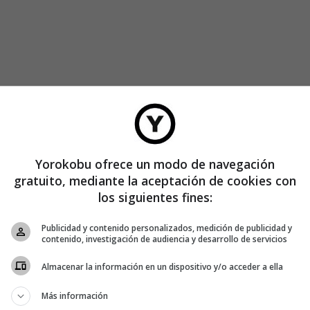
Yorokobu ofrece un modo de navegación
gratuito, mediante la aceptación de cookies con
los siguientes fines:
ental es creíble, cuenta una historia interesante, está bien
s gira alrededor de estas acciones. Se nota que ha sido
Publicidad y contenido personalizados, medición de publicidad y
e publicitarios fingiendo ser directores de documentales
contenido, investigación de audiencia y desarrollo de servicios
ue fingen muy bien ser directores de documentales).
Almacenar la información en un dispositivo y/o acceder a ella
Más información