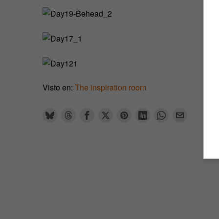
Visto en:
The inspiration room