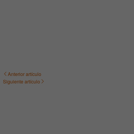
Anterior artículo
Navegación
Siguiente artículo
de
entradas