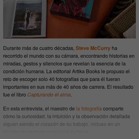
Durante más de cuatro décadas,
Steve McCurry
ha
recorrido el mundo con su cámara, encontrando historias en
miradas, gestos y silencios que revelan la esencia de la
condición humana. La editorial Artika Books le propuso el
reto de escoger solo 40 fotografías que para él fueran
importantes en sus más de 40 años de carrera. El resultado
fue el libro
Capturando el alma
.
En esta entrevista, el maestro de
la fotografía
comparte
cómo la curiosidad, la intuición y la observación detallada
siguen siendo el corazón de su trabajo, incluso en un
mundo saturado de imágenes digitales.