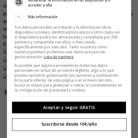
Almacenar la información en un dispositivo y/o
metía en el restaurante andaluz de unos japoneses y
acceder a ella
proponía el nigiri de boquerones, pero nosotros llevábamos
Más información
años haciéndolos». Aunque internet ya ofrece algunas
Tus datos personales se tratarán y la información de tu
recetas de sushi ibérico salteadas y algunos restaurantes
dispositivo (cookies, identificadores únicos y otros datos en
han incluido ejemplos en sus cartas, todavía no hay en
el dispositivo) podrá ser almacenada y consultada por 205
partners y compartida con ellos, o bien usada
España un negocio parecido. Ni montado con tanto amor.
específicamente por este sitio. Tanto nosotros como
nuestros partners podemos usar datos precisos de
geolocalización.
Lista de partners
.
Es posible que algunos proveedores traten tus datos
personales en virtud de un interés legítimo, algo a lo que
puedes oponerte gestionando tus opciones a continuación.
En la parte inferior de esta página o en el menú del sitio,
busca un enlace para gestionar o retirar el consentimiento en
la configuración de privacidad y cookies.
Aceptar y seguir GRATIS
Suscribirse desde 10€/año