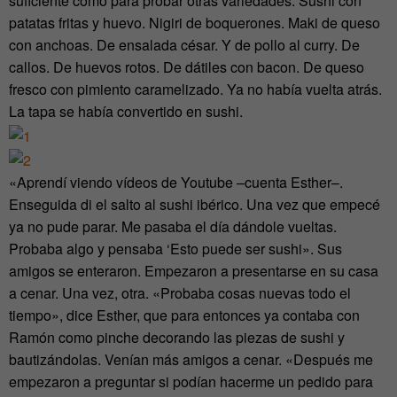
suficiente como para probar otras variedades. Sushi con
patatas fritas y huevo. Nigiri de boquerones. Maki de queso
con anchoas. De ensalada césar. Y de pollo al curry. De
callos. De huevos rotos. De dátiles con bacon. De queso
fresco con pimiento caramelizado. Ya no había vuelta atrás.
La tapa se había convertido en sushi.
«Aprendí viendo vídeos de Youtube –cuenta Esther–.
Enseguida di el salto al sushi ibérico. Una vez que empecé
ya no pude parar. Me pasaba el día dándole vueltas.
Probaba algo y pensaba ‘Esto puede ser sushi». Sus
amigos se enteraron. Empezaron a presentarse en su casa
a cenar. Una vez, otra. «Probaba cosas nuevas todo el
tiempo», dice Esther, que para entonces ya contaba con
Ramón como pinche decorando las piezas de sushi y
bautizándolas. Venían más amigos a cenar. «Después me
empezaron a preguntar si podían hacerme un pedido para