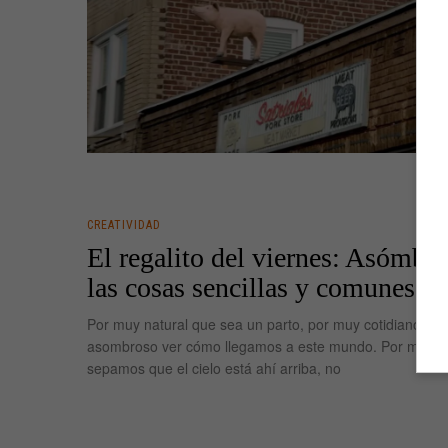
CREATIVIDAD
El regalito del viernes: Asómbra
las cosas sencillas y comunes
Por muy natural que sea un parto, por muy cotidiano, no
asombroso ver cómo llegamos a este mundo. Por much
sepamos que el cielo está ahí arriba, no