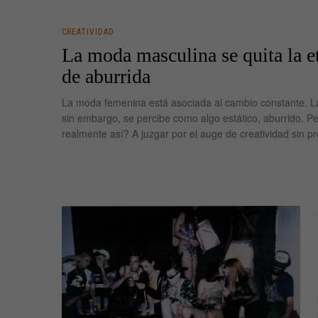
CREATIVIDAD
La moda masculina se quita la e
de aburrida
La moda femenina está asociada al cambio constante. L
sin embargo, se percibe como algo estático, aburrido. P
realmente así? A juzgar por el auge de creatividad sin p