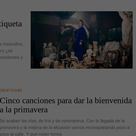
tiqueta
a masculina,
ero ¿es
recedentes y
CREATIVIDAD
Cinco canciones para dar la bienvenida
a la primavera
Se acaban las olas, de frío y de coronavirus. Con la llegada de la
primavera y la mejora de la situación vamos reconquistando poco a
poco la calle. Y qué mejor forma