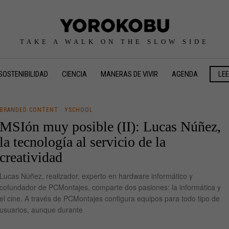
TAKE A WALK ON THE SLOW SIDE
SOSTENIBILIDAD
CIENCIA
MANERAS DE VIVIR
AGENDA
LE
BRANDED CONTENT
·
YSCHOOL
MSIón muy posible (II): Lucas Núñez,
la tecnología al servicio de la
creatividad
Lucas Núñez, realizador, experto en hardware informático y
cofundador de PCMontajes, comparte dos pasiones: la informática y
el cine. A través de PCMontajes configura equipos para todo tipo de
usuarios, aunque durante