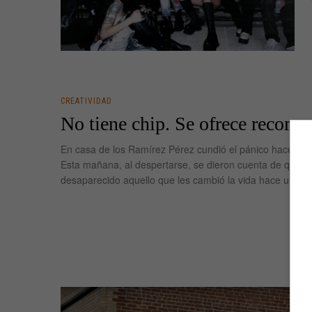
CREATIVIDAD
No tiene chip. Se ofrece recomp
En casa de los Ramírez Pérez cundió el pánico hace una
Esta mañana, al despertarse, se dieron cuenta de que h
desaparecido aquello que les cambió la vida hace unos 