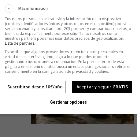
El regalito del viernes: A tu salud,
Más información
Tony Soprano
Tus datos personales se tratarán y la información de tu dispositivo
The Sopranos podía haberse quedado en una historia más de
(cookies, identificadores únicos y otros datos en el dispositivo) podrá
mafiosos, pero no. Su trama, sus personajes, en especial ese
ser almacenada y consultada por 205 partners y compartida con ellos, o
bien usada específicamente por este sitio. Tanto nosotros como
magnético Tony Soprano, marcaron un antes y un después en la
nuestros partners podemos usar datos precisos de geolocalización.
televisión.
Lista de partners
.
Es posible que algunos proveedores traten tus datos personales en
virtud de un interés legítimo, algo a lo que puedes oponerte
gestionando tus opciones a continuación. En la parte inferior de esta
página o en el menú del sitio, busca un enlace para gestionar o retirar el
consentimiento en la configuración de privacidad y cookies.
te con
Suscribirse desde 10€/año
Aceptar y seguir GRATIS
 deja de ser
Gestionar opciones
o que