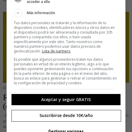
acceder a ella
Más información
Tus datos personales se tratarán y la información de tu
dispositivo (cookies, identificadores únicos y otros datos en
el dispositivo) podrá ser almacenada y consultada por 205
partners y compartida con ellos, o bien usada
específicamente por este sitio. Tanto nosotros como
nuestros partners podemos usar datos precisos de
geolocalización.
Lista de partners
.
Es posible que algunos proveedores traten tus datos
personales en virtud de un interés legítimo, algo a lo que
puedes oponerte gestionando tus opciones a continuación.
En la parte inferior de esta página o en el menú del sitio,
busca un enlace para gestionar o retirar el consentimiento en
la configuración de privacidad y cookies.
CINE/TV
·
CREATIVIDAD
·
DIGITAL
Randy Cano recrea todo con 3D
Aceptar y seguir GRATIS
(exista o no)
Suscribirse desde 10€/año
«Estudié diseño gráfico. En la escuela de arte descubrí que existían los motion
graphics, pero allí no me enseñaron nada de eso», explica Randy Cano, uno
de los profesionales especializado en grafismos
Gestionar opciones