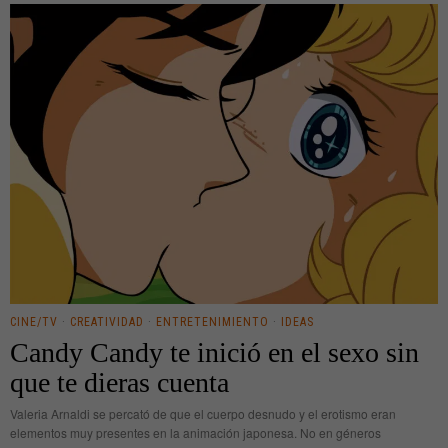
CINE/TV
·
CREATIVIDAD
·
ENTRETENIMIENTO
·
IDEAS
Candy Candy te inició en el sexo sin
que te dieras cuenta
Valeria Arnaldi se percató de que el cuerpo desnudo y el erotismo eran
elementos muy presentes en la animación japonesa. No en géneros