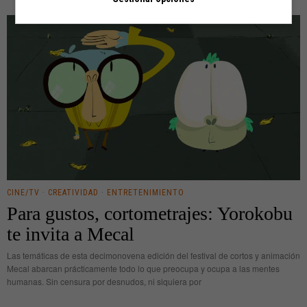
CINE/TV
·
CREATIVIDAD
·
ENTRETENIMIENTO
Para gustos, cortometrajes: Yorokobu
te invita a Mecal
Las temáticas de esta decimonovena edición del festival de cortos y animación
Mecal abarcan prácticamente todo lo que preocupa y ocupa a las mentes
humanas. Sin censura por desnudos, ni siquiera por