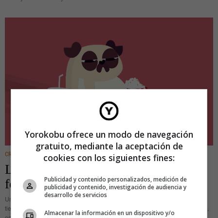
Yorokobu ofrece un modo de navegación
gratuito, mediante la aceptación de
CREATIVIDAD
cookies con los siguientes fines:
Los vídeos de ‘porno cuqui para
Publicidad y contenido personalizados, medición de
foodies’ de Fran Solo
publicidad y contenido, investigación de audiencia y
desarrollo de servicios
Un terrón de azúcar mira al espectador con unos ojos enormes, brillantes y
tiernos. Sonríe con la dulzura de un niño. Dan ganas de achucharlo. Pero no,
Almacenar la información en un dispositivo y/o
es mejor dejarlo caer sin