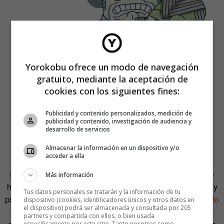
Yorokobu ofrece un modo de navegación
gratuito, mediante la aceptación de
cookies con los siguientes fines:
Publicidad y contenido personalizados, medición de
publicidad y contenido, investigación de audiencia y
DEDICACIÓN Y ALGO
desarrollo de servicios
MÁS
Almacenar la información en un dispositivo y/o
acceder a ella
Detrás de la importancia de la práctica en el desarrollo de
Más información
habilidades existe una explicación científica. El periodista y
Tus datos personales se tratarán y la información de tu
psicólogo
Gaspar Hernández
se refería a ello
en un artículo
dispositivo (cookies, identificadores únicos y otros datos en
el dispositivo) podrá ser almacenada y consultada por 205
publicado en
El País
, donde señalaba a la mielina,
partners y compartida con ellos, o bien usada
específicamente por este sitio. Tanto nosotros como